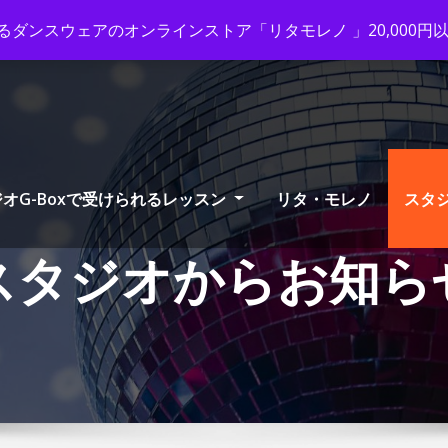
ox-tango.com
+03-6231-0170
ダンスウェアのオンラインストア「リタモレノ 」20,000
オG-Boxで受けられるレッスン
リタ・モレノ
スタ
スタジオからお知ら