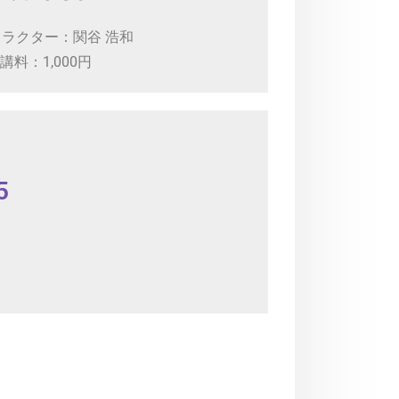
ラクター：関谷 浩和
講料：1,000円
5