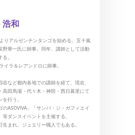
 浩和
4年よりアルゼンチンタンゴを始める。五十嵐
荻野華一氏に師事。同年、講師として活動
する。
8年ライラ＆レアンドロに師事。
四谷など都内各地での講師を経て、現在、
・高田馬場・代々木・神田・西日暮里にて
ンを行う。
ゴのASOVIVA」「サンバ・ジ・ガフィエイ
」等ダンスイベントを主催する。
町生まれ。ジュエリー職人でもある。