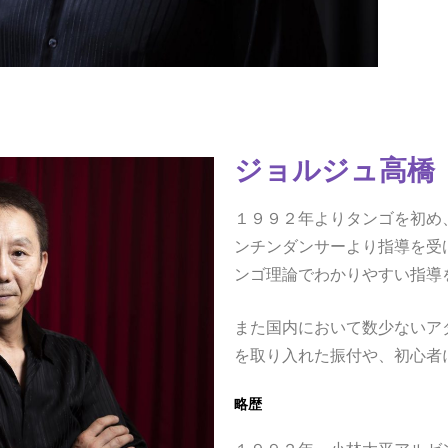
ジョルジュ高橋
１９９２年よりタンゴを初め
ンチンダンサーより指導を受
ンゴ理論でわかりやすい指導
また国内において数少ないア
を取り入れた振付や、初心者
略歴