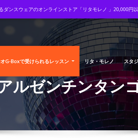
x-tango.com
+03-6231-0170
ダンスウェアのオンラインストア「リタモレノ 」20,000
オG-Boxで受けられるレッスン
リタ・モレノ
スタ
アルゼンチンタン