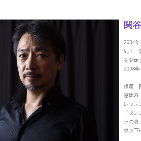
関谷
200
純子、
を開始
200
銀座、
恵比寿
レッス
「タン
ラの宴
東京下