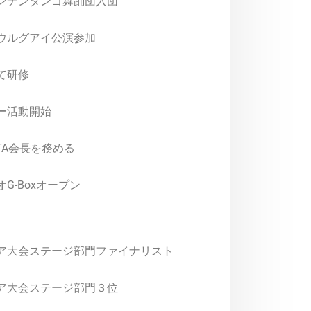
ンチンタンゴ舞踊団入団
ウルグアイ公演参加
て研修
ー活動開始
TA
会長を務める
オ
G-Box
オープン
ア大会ステージ部門ファイナリスト
ア大会ステージ部門３位