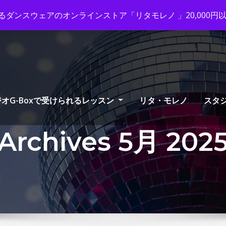
ox-tango.com
+03-6231-0170
ダンスウェアのオンラインストア「リタモレノ 」20,000
オG-Boxで受けられるレッスン
リタ・モレノ
スタ
Archives 5月 202