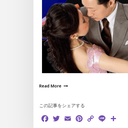
Read More
この記事をシェアする
Facebook
Twitter
Email
Pinterest
Copy
Line
共
Link
有