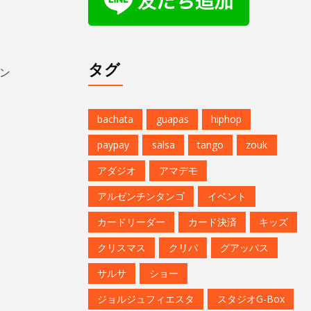
タグ
ン
bachata
guapas
hiphop
paypay
salsa
tango
zouk
アダジオ
アマデモ
アルゼンチンタンゴ
イベント
カードリーダー
カード決済
キッズ
クリスマス
クリパ
グアッパス
サルサ
ショー
ジョルジュフィエスタ
スタジオG-Box