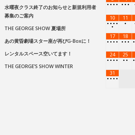
•
•
•
•
•
•
•
水曜夜クラス終了のお知らせと新規利用者
募集のご案内
10
11
•
•
•
•
•
•
THE GEORGE SHOW 夏場所
17
18
あの黄昏劇場スター座が再びG-Boxに！
•
•
•
•
•
•
•
レンタルスペース空いてます！
24
25
•
•
•
•
•
•
THE GEORGE’S SHOW WINTER
31
•
•
•
•