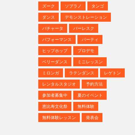
ズーク
ソプラノ
タンゴ
ダンス
デモンストレーション
バチャータ
バーレスク
パフォーマンス
パーティ
ヒップホップ
プロデモ
ベリーダンス
ミニレッスン
ミロンガ
ラテンダンス
レゲトン
レンタルスタジオ
予約方法
参加者募集中
夏のイベント
恵比寿文化祭
無料体験
無料体験レッスン
発表会