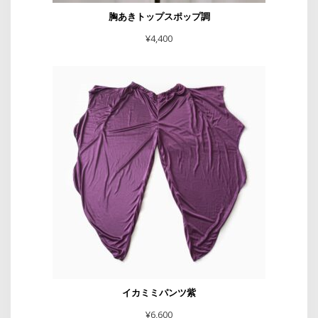
胸あきトップスポップ調
¥
4,400
イカミミパンツ紫
¥
6,600