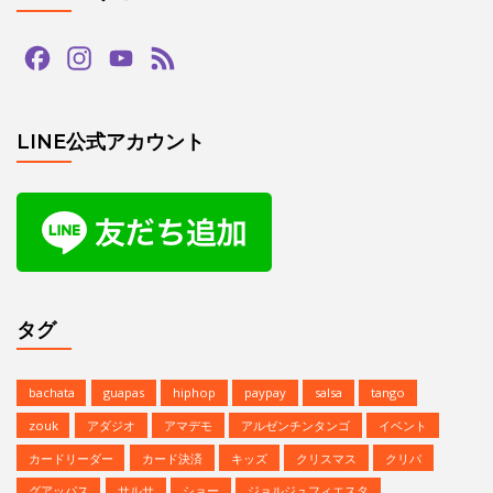
Facebook
Instagram
YouTube
Feed
Channel
LINE公式アカウント
タグ
bachata
guapas
hiphop
paypay
salsa
tango
zouk
アダジオ
アマデモ
アルゼンチンタンゴ
イベント
カードリーダー
カード決済
キッズ
クリスマス
クリパ
グアッパス
サルサ
ショー
ジョルジュフィエスタ