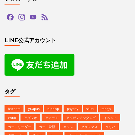
Facebook
Instagram
YouTube
Feed
Channel
LINE公式アカウント
タグ
bachata
guapas
hiphop
paypay
salsa
tango
zouk
アダジオ
アマデモ
アルゼンチンタンゴ
イベント
カードリーダー
カード決済
キッズ
クリスマス
クリパ