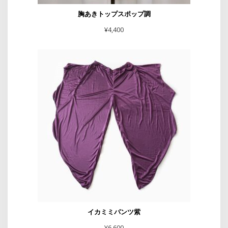
胸あきトップスポップ調
¥
4,400
イカミミパンツ紫
¥
6,600