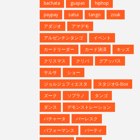
bachata
guapas
hiphop
paypay
salsa
tango
zouk
アダジオ
アマデモ
アルゼンチンタンゴ
イベント
カードリーダー
カード決済
キッズ
クリスマス
クリパ
グアッパス
サルサ
ショー
ジョルジュフィエスタ
スタジオG-Box
ズーク
ソプラノ
タンゴ
ダンス
デモンストレーション
バチャータ
バーレスク
パフォーマンス
パーティ