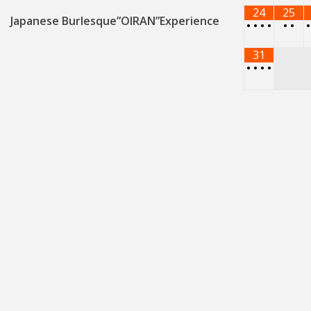
24
25
Japanese Burlesque”OIRAN”Experience
•
•
•
•
•
•
31
•
•
•
•