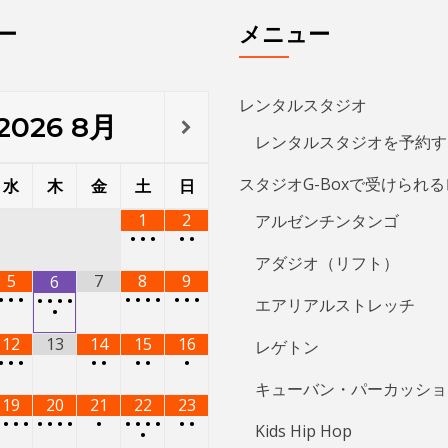
ー
メニュー
レンタルスタジオ
2026
8月
レンタルスタジオを予約す
スタジオG-Boxで受けられ
水
木
金
土
日
1
2
アルゼンチンタンゴ
•
•
•
•
•
アダジオ（リフト）
5
7
8
9
6
•
•
•
•
•
•
•
•
•
•
•
•
•
•
エアリアルストレッチ
•
12
13
14
15
16
レゲトン
•
•
•
•
•
•
•
•
キューバン・パーカッショ
19
20
21
22
23
•
•
•
•
•
•
•
•
•
•
•
•
•
•
•
Kids Hip Hop
•