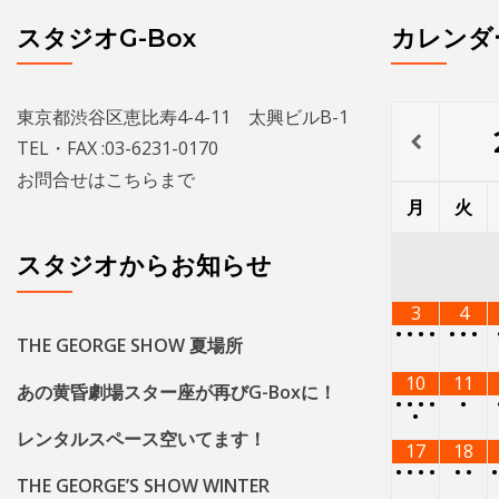
スタジオG-Box
カレンダ
東京都渋谷区恵比寿4-4-11 太興ビルB-1
TEL・FAX :03-6231-0170
お問合せは
こちら
まで
月
火
スタジオからお知らせ
3
4
•
•
•
•
•
•
•
THE GEORGE SHOW 夏場所
10
11
あの黄昏劇場スター座が再びG-Boxに！
•
•
•
•
•
•
レンタルスペース空いてます！
17
18
•
•
•
•
•
•
THE GEORGE’S SHOW WINTER