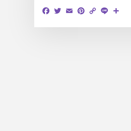
Facebook
Twitter
Email
Pinterest
Copy
Line
共
Link
有