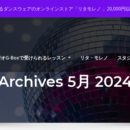
ox-tango.com
+03-6231-0170
ダンスウェアのオンラインストア「リタモレノ 」20,000
オG-Boxで受けられるレッスン
リタ・モレノ
スタ
Archives 5月 202