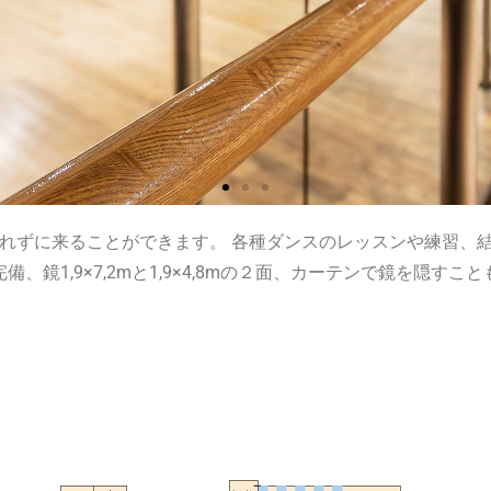
濡れずに来ることができます。 各種ダンスのレッスンや練習、
、鏡1,9×7,2mと1,9×4,8mの２面、カーテンで鏡を隠す
にも最適！
ムードを与える照明でパ
盛り上げます。