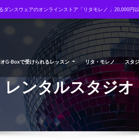
x-tango.com
+03-6231-0170
ダンスウェアのオンラインストア「リタモレノ 」20,000
オG-Boxで受けられるレッスン
リタ・モレノ
スタ
レンタルスタジオ