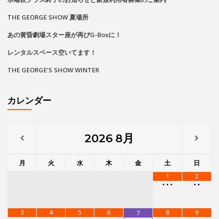
THE GEORGE SHOW 夏場所
あの黄昏劇場スター座が再びG-Boxに！
レンタルスペース空いてます！
THE GEORGE’S SHOW WINTER
カレンダー
2026
8月
月
火
水
木
金
土
日
1
2
•
•
•
•
•
3
4
5
6
8
9
7