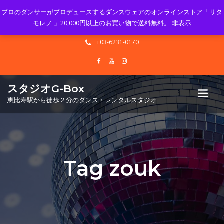
プロのダンサーがプロデュースするダンスウェアのオンラインストア「リタ
Mon - Sun 10.00 - 23.00
モレノ 」20,000円以上のお買い物で送料無料。
非表示
info@gbox-tango.com
+03-6231-0170
スタジオG-Box
恵比寿駅から徒歩２分のダンス・レンタルスタジオ
Tag zouk