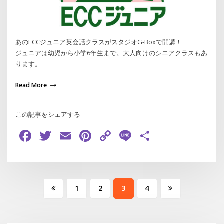
あのECCジュニア英会話クラスがスタジオG-Boxで開講！
ジュニアは幼児から小学6年生まで。大人向けのシニアクラスもあ
ります。
Read More
この記事をシェアする
Facebook
Twitter
Email
Pinterest
Copy
Line
共
Link
有
投
1
2
3
4
稿
の