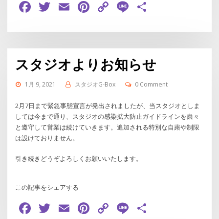
Facebook
Twitter
Email
Pinterest
Copy
Line
共
Link
有
スタジオよりお知らせ
1月 9, 2021
スタジオG-Box
0 Comment
2月7日まで緊急事態宣言が発出されましたが、当スタジオとしま
しては今まで通り、スタジオの感染拡大防止ガイドラインを粛々
と遵守して営業は続けていきます。追加される特別な自粛や制限
は設けておりません。
引き続きどうぞよろしくお願いいたします。
この記事をシェアする
Facebook
Twitter
Email
Pinterest
Copy
Line
共