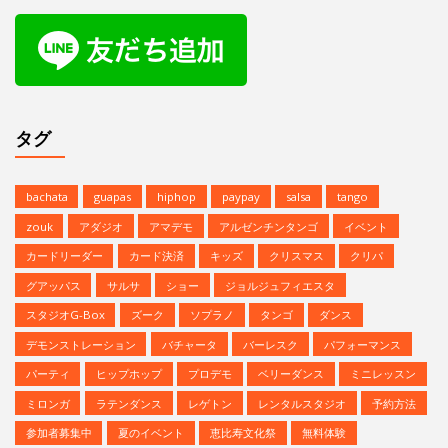
タグ
bachata
guapas
hiphop
paypay
salsa
tango
zouk
アダジオ
アマデモ
アルゼンチンタンゴ
イベント
カードリーダー
カード決済
キッズ
クリスマス
クリパ
グアッパス
サルサ
ショー
ジョルジュフィエスタ
スタジオG-Box
ズーク
ソプラノ
タンゴ
ダンス
デモンストレーション
バチャータ
バーレスク
パフォーマンス
パーティ
ヒップホップ
プロデモ
ベリーダンス
ミニレッスン
ミロンガ
ラテンダンス
レゲトン
レンタルスタジオ
予約方法
参加者募集中
夏のイベント
恵比寿文化祭
無料体験