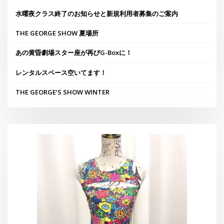
胸あきトップスポップ調
¥
4,400