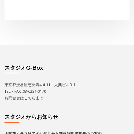
東京都渋谷区恵比寿4-4-11 太興ビルB-1
TEL・FAX :03-6231-0170
お問合せは
こちら
まで
スタジオからお知らせ
水曜夜クラス終了のお知らせと新規利用者募集のご案内
THE GEORGE SHOW 夏場所
あの黄昏劇場スター座が再びG-Boxに！
レンタルスペース空いてます！
THE GEORGE’S SHOW WINTER
カレンダー