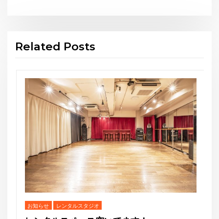
Link
有
Related Posts
お知らせ
THE GEORGE’S SHOW
スタジオG-Box
Website:
https://gbox-tango.com