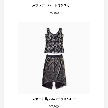
スカート黒シルバーラメベロア
¥
7,700
スタジオG-Box