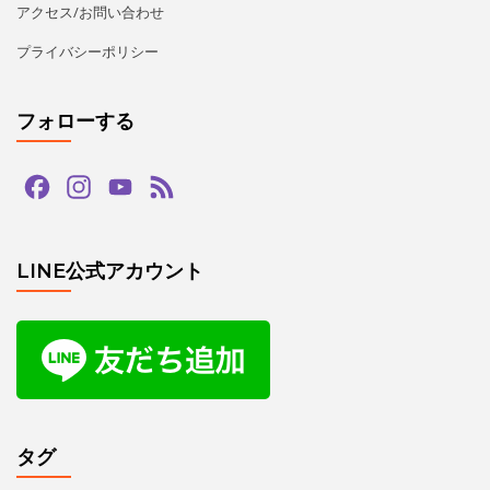
LINE公式アカウント
タグ
bachata
guapas
hiphop
paypay
salsa
tango
zouk
アダジオ
アマデモ
アルゼンチンタンゴ
イベント
カードリーダー
カード決済
キッズ
クリスマス
クリパ
グアッパス
サルサ
ショー
ジョルジュフィエスタ
スタジオG-Box
ズーク
ソプラノ
タンゴ
ダンス
デモンストレーション
バチャータ
バーレスク
パフォーマンス
パーティ
ヒップホップ
プロデモ
ベリーダンス
ミニレッスン
ミロンガ
ラテンダンス
レゲトン
レンタルスタジオ
予約方法