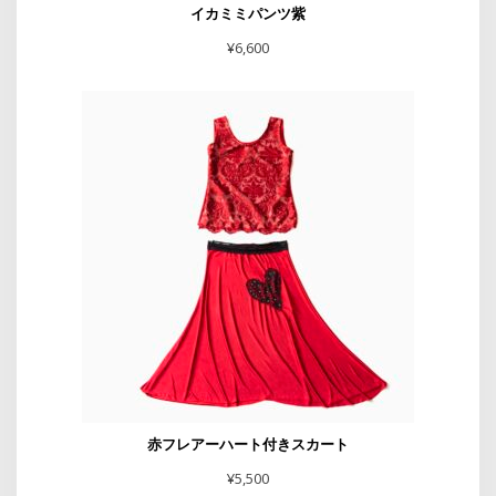
イカミミパンツ紫
¥
6,600
赤フレアーハート付きスカート
¥
5,500