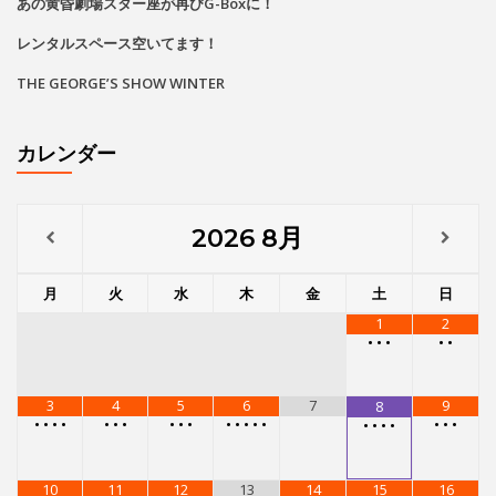
あの黄昏劇場スター座が再びG-Boxに！
レンタルスペース空いてます！
THE GEORGE’S SHOW WINTER
カレンダー
2026
8月
月
火
水
木
金
土
日
1
2
•
•
•
•
•
3
4
5
6
7
9
8
•
•
•
•
•
•
•
•
•
•
•
•
•
•
•
•
•
•
•
•
•
•
10
11
12
13
14
15
16