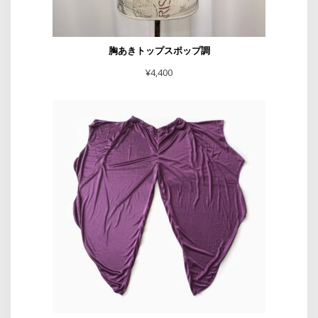
胸あきトップスポップ調
¥
4,400