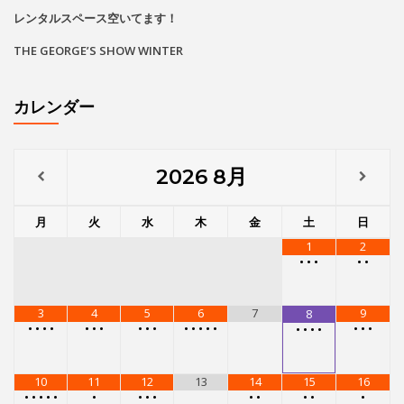
レンタルスペース空いてます！
THE GEORGE’S SHOW WINTER
カレンダー
2026
8月
月
火
水
木
金
土
日
1
2
•
•
•
•
•
3
4
5
6
7
9
8
•
•
•
•
•
•
•
•
•
•
•
•
•
•
•
•
•
•
•
•
•
•
10
11
12
13
14
15
16
•
•
•
•
•
•
•
•
•
•
•
•
•
•