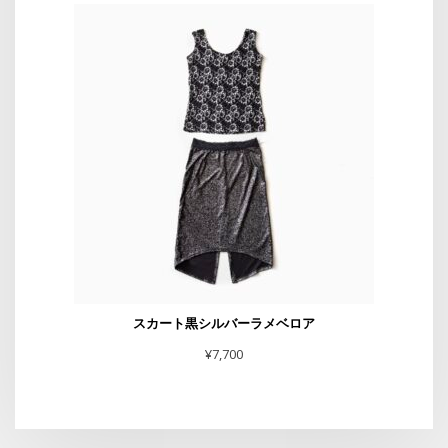
スカート黒シルバーラメベロア
¥
7,700