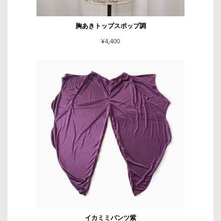
胸あきトップスポップ調
¥
4,400
イカミミパンツ紫