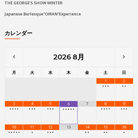
THE GEORGE’S SHOW WINTER
Japanese Burlesque”OIRAN”Experience
カレンダー
2026
8月
月
火
水
木
金
土
日
1
2
•
•
•
•
•
3
4
5
7
8
9
6
•
•
•
•
•
•
•
•
•
•
•
•
•
•
•
•
•
•
•
•
•
•
10
11
12
13
14
15
16