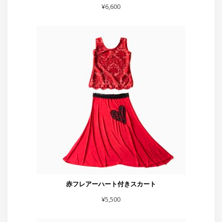
イカミミパンツ紫
¥
6,600
赤フレアーハート付きスカート
¥
5,500