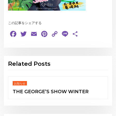
この記事をシェアする
Facebook
Twitter
Email
Pinterest
Copy
Line
共
Link
有
Related Posts
お知らせ
TER
Japanese
Burlesque”OIRAN”Experience