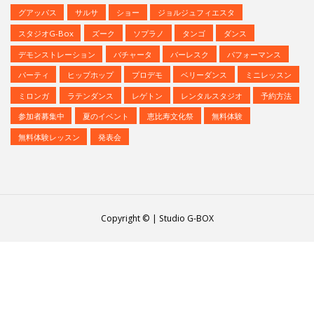
カードリーダー
カード決済
キッズ
クリスマス
クリパ
グアッパス
サルサ
ショー
ジョルジュフィエスタ
スタジオG-Box
ズーク
ソプラノ
タンゴ
ダンス
デモンストレーション
バチャータ
バーレスク
パフォーマンス
パーティ
ヒップホップ
プロデモ
ベリーダンス
ミニレッスン
ミロンガ
ラテンダンス
レゲトン
レンタルスタジオ
予約方法
参加者募集中
夏のイベント
恵比寿文化祭
無料体験
無料体験レッスン
発表会
Copyright © | Studio G-BOX