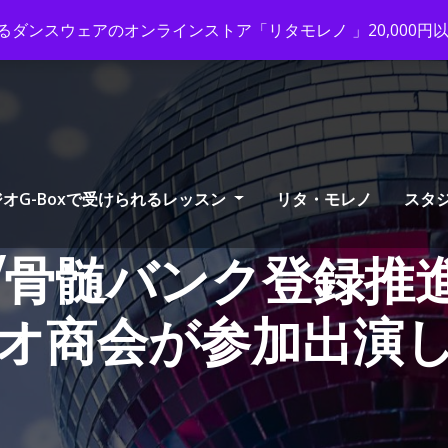
ox-tango.com
+03-6231-0170
ダンスウェアのオンラインストア「リタモレノ 」20,000
オG-Boxで受けられるレッスン
リタ・モレノ
スタ
/骨髄バンク登録推
オ商会が参加出演