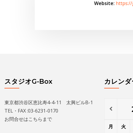
スタジオG-Box
カレンダ
東京都渋谷区恵比寿4-4-11 太興ビルB-1
TEL・FAX :03-6231-0170
お問合せは
こちら
まで
月
火
スタジオからお知らせ
3
4
•
•
•
•
•
•
•
水曜夜クラス終了のお知らせと新規利用者
募集のご案内
10
11
•
•
•
•
•
•
THE GEORGE SHOW 夏場所