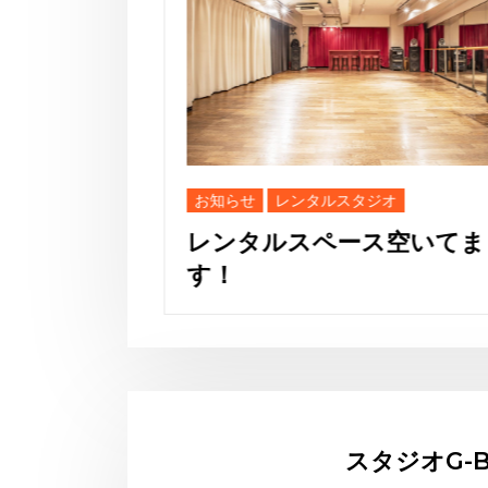
THE GEORGE’S SHOW
WINTER
空いてま
スタジオG-B
Website:
https:/