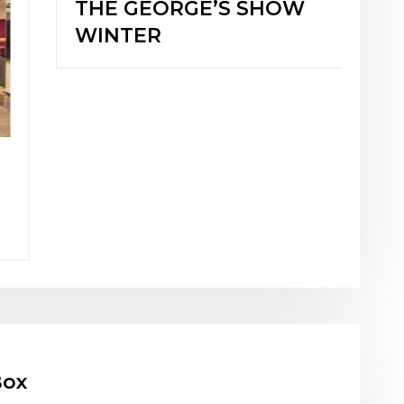
Japanese
Burlesque”OIRAN”Exper
ience
ox
/gbox-tango.com
2