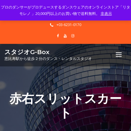
プロのダンサーがプロデュースするダンスウェアのオンラインストア「リタ
Mon - Sun 10.00 - 23.00
モレノ 」20,000円以上のお買い物で送料無料。
非表示
info@gbox-tango.com
+03-6231-0170
スタジオG-Box
恵比寿駅から徒歩２分のダンス・レンタルスタジオ
赤右スリットスカー
ト