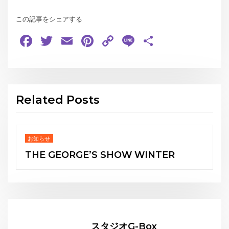
この記事をシェアする
Facebook
Twitter
Email
Pinterest
Copy
Line
共
Link
有
Related Posts
お知らせ
Japanese
Burlesque”OIRAN”Experience