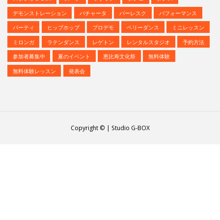
スタジオG-Box
ズーク
ソプラノ
タンゴ
ダンス
デモンストレーション
バチャータ
バーレスク
パフォーマンス
パーティ
ヒップホップ
プロデモ
ベリーダンス
ミニレッスン
ミロンガ
ラテンダンス
レゲトン
レンタルスタジオ
予約方法
参加者募集中
夏のイベント
恵比寿文化祭
無料体験
無料体験レッスン
発表会
Copyright © | Studio G-BOX