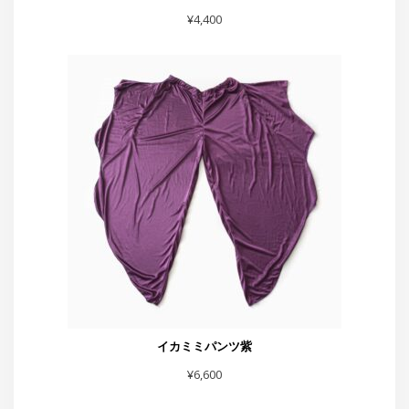
胸あきトップスポップ調
¥
4,400
イカミミパンツ紫
¥
6,600