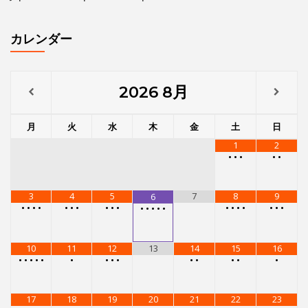
Japanese Burlesque”OIRAN”Experience
カレンダー
2026
8月
月
火
水
木
金
土
日
1
2
•
•
•
•
•
3
4
5
7
8
9
6
•
•
•
•
•
•
•
•
•
•
•
•
•
•
•
•
•
•
•
•
•
•
10
11
12
13
14
15
16
•
•
•
•
•
•
•
•
•
•
•
•
•
•