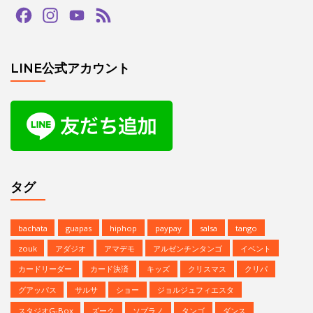
Facebook
Instagram
YouTube
Feed
Channel
LINE公式アカウント
タグ
bachata
guapas
hiphop
paypay
salsa
tango
zouk
アダジオ
アマデモ
アルゼンチンタンゴ
イベント
カードリーダー
カード決済
キッズ
クリスマス
クリパ
グアッパス
サルサ
ショー
ジョルジュフィエスタ