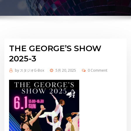
THE GEORGE’S SHOW
2025-3
by
スタジオG-Box
5月 20, 2025
0 Comment