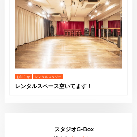
THE GEORGE’S SHOW WINT
スタジオG-Box
Website:
https://gbox-tango.com
！
Go