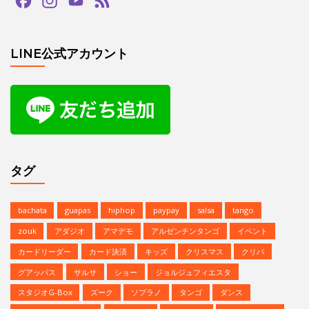
bachata
guapas
hiphop
paypay
salsa
tango
zouk
アダジオ
アマデモ
アルゼンチンタンゴ
イベント
カードリーダー
カード決済
キッズ
クリスマス
クリパ
グアッパス
サルサ
ショー
ジョルジュフィエスタ
スタジオG-Box
ズーク
ソプラノ
タンゴ
ダンス
デモンストレーション
バチャータ
バーレスク
パフォーマンス
パーティ
ヒップホップ
プロデモ
ベリーダンス
ミニレッスン
ミロンガ
ラテンダンス
レゲトン
レンタルスタジオ
予約方法
参加者募集中
夏のイベント
恵比寿文化祭
無料体験
無料体験レッスン
発表会
Copyright © | Studio G-BOX