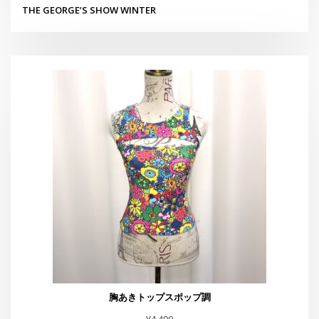
胸あきトップスポップ調
¥
4,400