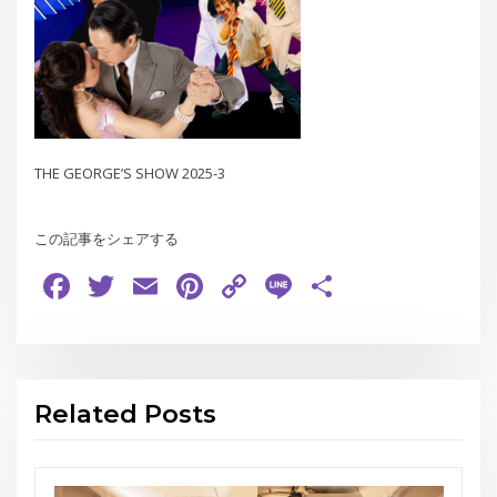
THE GEORGE’S SHOW 2025-3
この記事をシェアする
Facebook
Twitter
Email
Pinterest
Copy
Line
共
Link
有
Related Posts
お知らせ