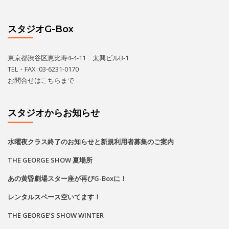
水曜夜クラス終了のお知らせと新規利用者募集のご案内
THE GEORGE SHOW 夏場所
あの黄昏劇場スター座が再びG-Boxに！
レンタルスペース空いてます！
THE GEORGE’S SHOW WINTER
カレンダー
2026
8月
月
火
水
木
金
土
日
1
2
•
•
•
•
•