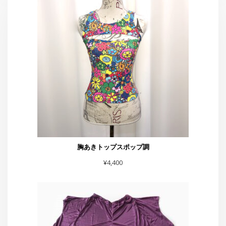
胸あきトップスポップ調
¥
4,400
イカミミパンツ紫