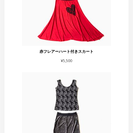
スカート黒シルバーラメベロア
¥
7,700