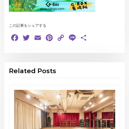
この記事をシェアする
Facebook
Twitter
Email
Pinterest
Copy
Line
共
Link
有
Related Posts
お知らせ
THE GEORGE’S SHOW WINTER