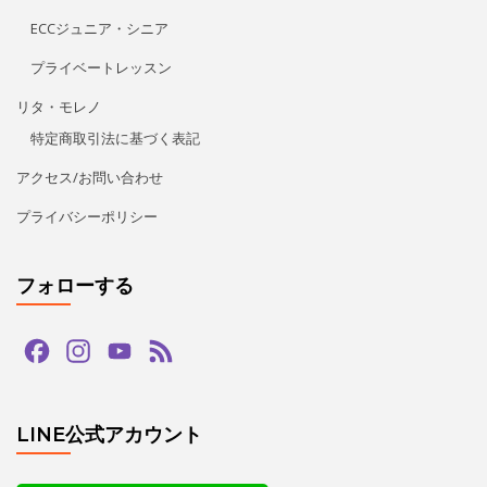
フォローする
Facebook
Instagram
YouTube
Feed
Channel
LINE公式アカウント
タグ
bachata
guapas
hiphop
paypay
salsa
tango
zouk
アダジオ
アマデモ
アルゼンチンタンゴ
イベント
カードリーダー
カード決済
キッズ
クリスマス
クリパ