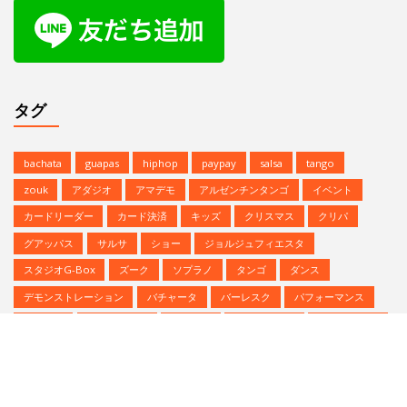
グアッパス
サルサ
ショー
ジョルジュフィエスタ
スタジオG-Box
ズーク
ソプラノ
タンゴ
ダンス
デモンストレーション
バチャータ
バーレスク
パフォーマンス
パーティ
ヒップホップ
プロデモ
ベリーダンス
ミニレッスン
ミロンガ
ラテンダンス
レゲトン
レンタルスタジオ
予約方法
参加者募集中
夏のイベント
恵比寿文化祭
無料体験
無料体験レッスン
発表会
Copyright © | Studio G-BOX