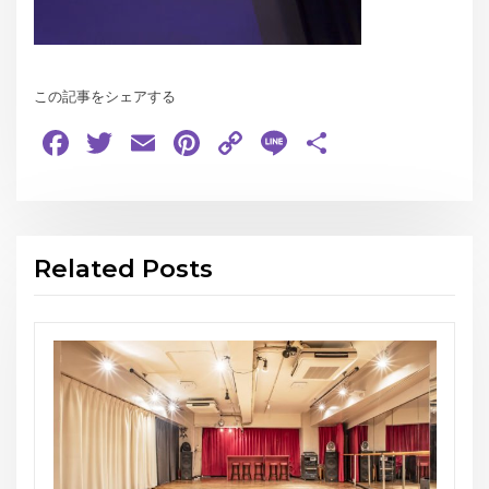
この記事をシェアする
Facebook
Twitter
Email
Pinterest
Copy
Line
共
Link
有
Related Posts
お知らせ
THE GEORGE’S SHOW WINT