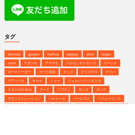
グアッパス
サルサ
ショー
ジョルジュフィエスタ
スタジオG-Box
ズーク
ソプラノ
タンゴ
ダンス
デモンストレーション
バチャータ
バーレスク
パフォーマンス
パーティ
ヒップホップ
プロデモ
ベリーダンス
ミニレッスン
ミロンガ
ラテンダンス
レゲトン
レンタルスタジオ
予約方法
参加者募集中
夏のイベント
恵比寿文化祭
無料体験
無料体験レッスン
発表会
Copyright © | Studio G-BOX