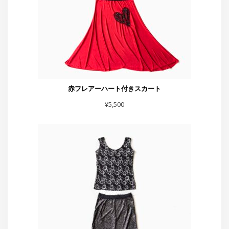
スカート黒シルバーラメベロア
¥
7,700