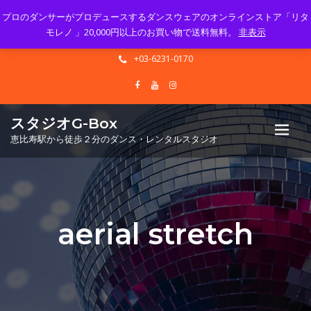
プロのダンサーがプロデュースするダンスウェアのオンラインストア「リタ
Mon - Sun 10.00 - 23.00
モレノ 」20,000円以上のお買い物で送料無料。
非表示
info@gbox-tango.com
+03-6231-0170
スタジオG-Box
恵比寿駅から徒歩２分のダンス・レンタルスタジオ
aerial stretch