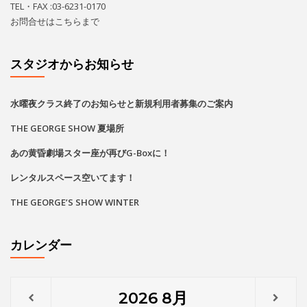
レンタルスペース空いてます！
THE GEORGE’S SHOW WINTER
カレンダー
2026
8月
月
火
水
木
金
土
日
1
2
•
•
•
•
•
3
4
5
6
7
8
9
•
•
•
•
•
•
•
•
•
•
•
•
•
•
•
•
•
•
•
•
•
•
11
12
13
14
15
16
10
•
•
•
•
•
•
•
•
•
•
•
•
•
•