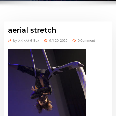
aerial stretch
by
スタジオG-Box
9月 20, 2020
0 Comment