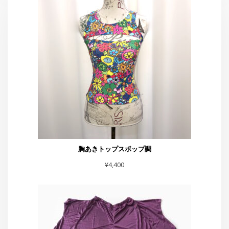
胸あきトップスポップ調
¥
4,400
イカミミパンツ紫