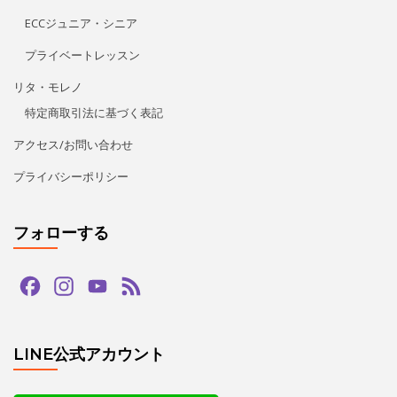
フォローする
Facebook
Instagram
YouTube
Feed
Channel
LINE公式アカウント
タグ
bachata
guapas
hiphop
paypay
salsa
tango
zouk
アダジオ
アマデモ
アルゼンチンタンゴ
イベント
カードリーダー
カード決済
キッズ
クリスマス
クリパ