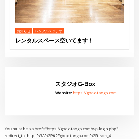
スタジオG-Box
Website:
https://gbox-tango.com
！
You must be <a href="https://gbox-tango.com/wp-login.php?
redirect_to=https%3A%2F%2Fgbox-tango.com%2Fteam_4-
jpg%2F">logged in</a> to post a comment
Go
スタジオからお知らせ
水曜夜クラス終了のお知らせと新規利用者募集のご案内