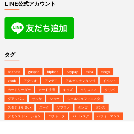
zouk
アダジオ
アマデモ
アルゼンチンタンゴ
イベント
カードリーダー
カード決済
キッズ
クリスマス
クリパ
グアッパス
サルサ
ショー
ジョルジュフィエスタ
スタジオG-Box
ズーク
ソプラノ
タンゴ
ダンス
デモンストレーション
バチャータ
バーレスク
パフォーマンス
パーティ
ヒップホップ
プロデモ
ベリーダンス
ミニレッスン
ミロンガ
ラテンダンス
レゲトン
レンタルスタジオ
予約方法
参加者募集中
夏のイベント
恵比寿文化祭
無料体験
無料体験レッスン
発表会
Copyright © | Studio G-BOX