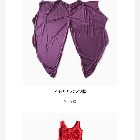
イカミミパンツ紫
¥
6,600
赤フレアーハート付きスカート