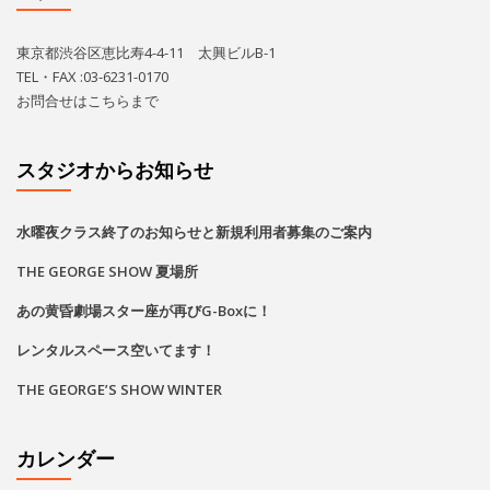
あの黄昏劇場スター座が再びG-Boxに！
レンタルスペース空いてます！
THE GEORGE’S SHOW WINTER
カレンダー
2026
8月
月
火
水
木
金
土
日
1
2
•
•
•
•
•
3
4
5
6
7
8
9
•
•
•
•
•
•
•
•
•
•
•
•
•
•
•
•
•
•
•
•
•
•