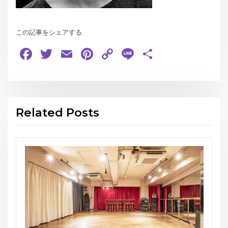
この記事をシェアする
Facebook
Twitter
Email
Pinterest
Copy
Line
共
Link
有
Related Posts
お知らせ
THE GEORGE’S SHOW WINT