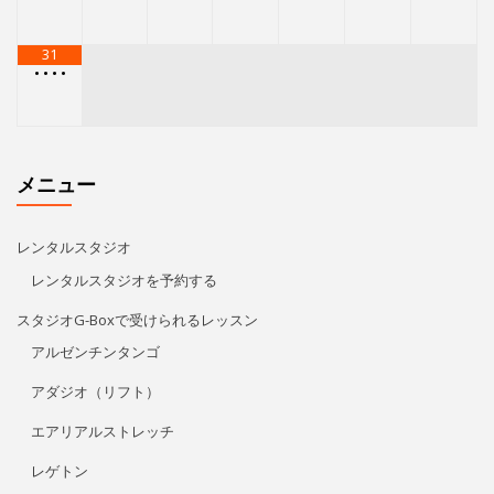
レンタルスタジオを予約する
スタジオG-Boxで受けられるレッスン
アルゼンチンタンゴ
アダジオ（リフト）
エアリアルストレッチ
レゲトン
キューバン・パーカッション
Kids Hip Hop
ECCジュニア・シニア
プライベートレッスン
リタ・モレノ
特定商取引法に基づく表記
アクセス/お問い合わせ