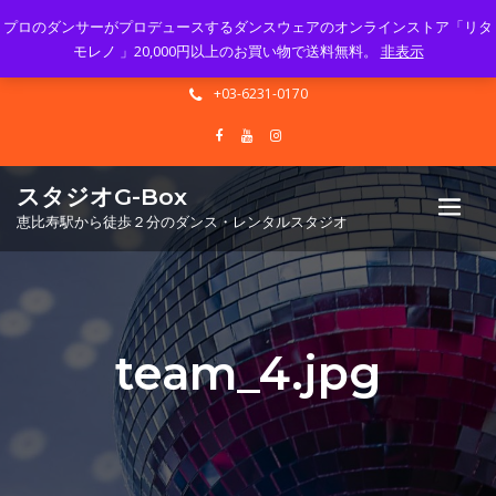
プロのダンサーがプロデュースするダンスウェアのオンラインストア「リタ
Mon - Sun 10.00 - 23.00
モレノ 」20,000円以上のお買い物で送料無料。
非表示
info@gbox-tango.com
+03-6231-0170
スタジオG-Box
恵比寿駅から徒歩２分のダンス・レンタルスタジオ
team_4.jpg