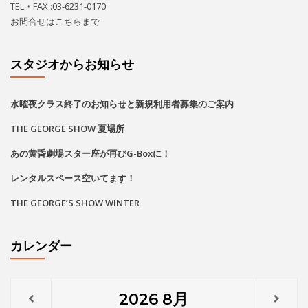
レンタルスペース空いてます！
THE GEORGE’S SHOW WINTER
カレンダー
2026
8月
月
火
水
木
金
土
日
1
2
•
•
•
•
•
3
4
5
6
8
9
7
•
•
•
•
•
•
•
•
•
•
•
•
•
•
•
•
•
•
•
•
•
•
10
11
12
13
14
15
16
•
•
•
•
•
•
•
•
•
•
•
•
•
•