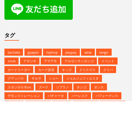
グアッパス
サルサ
ショー
ジョルジュフィエスタ
スタジオG-Box
ズーク
ソプラノ
タンゴ
ダンス
デモンストレーション
バチャータ
バーレスク
パフォーマンス
パーティ
ヒップホップ
プロデモ
ベリーダンス
ミニレッスン
ミロンガ
ラテンダンス
レゲトン
レンタルスタジオ
予約方法
参加者募集中
夏のイベント
恵比寿文化祭
無料体験
無料体験レッスン
発表会
Copyright © | Studio G-BOX