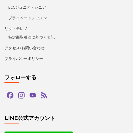
フォローする
Facebook
Instagram
YouTube
Feed
Channel
LINE公式アカウント
タグ
bachata
guapas
hiphop
paypay
salsa
tango
zouk
アダジオ
アマデモ
アルゼンチンタンゴ
イベント
カードリーダー
カード決済
キッズ
クリスマス
クリパ