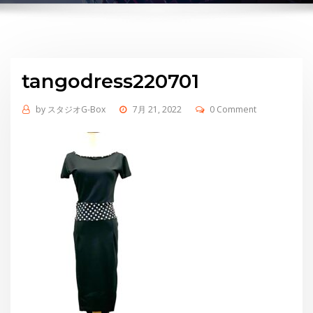
tangodress220701
by
スタジオG-Box
7月 21, 2022
0 Comment