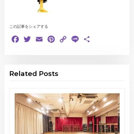
この記事をシェアする
Facebook
Twitter
Email
Pinterest
Copy
Line
共
Link
有
Related Posts
お知らせ
THE GEORGE’S SHOW WINTER