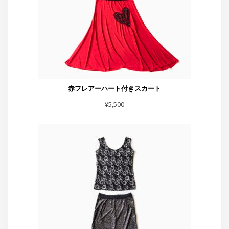
スカート黒シルバーラメベロア
¥
7,700