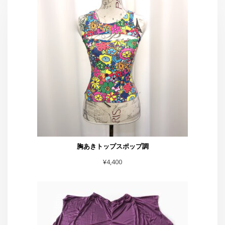
胸あきトップスポップ調
¥
4,400
イカミミパンツ紫