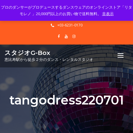
プロのダンサーがプロデュースするダンスウェアのオンラインストア「リタ
Mon - Sun 10.00 - 23.00
モレノ 」20,000円以上のお買い物で送料無料。
非表示
info@gbox-tango.com
+03-6231-0170
スタジオG-Box
恵比寿駅から徒歩２分のダンス・レンタルスタジオ
tangodress220701