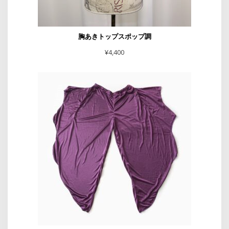
胸あきトップスポップ調
¥
4,400