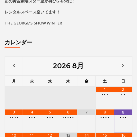
あの黄昏劇場スター座が再びG-Boxに！
レンタルスペース空いてます！
THE GEORGE’S SHOW WINTER
カレンダー
2026
8月
月
火
水
木
金
土
日
1
2
•
•
•
•
•
3
4
5
6
7
8
9
•
•
•
•
•
•
•
•
•
•
•
•
•
•
•
•
•
•
•
•
•
•
10
11
12
13
14
15
16