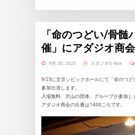
Link
有
「命のつどい/骨髄
催」にアダジオ商会
9月 20, 2023
スタジオG-Box
9/23に文京シビックホールにて「命のつ
参加出演します。
入場無料、沢山の団体、グループが参加し
アダジオ商会の出番は14:00ごろです。