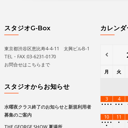
スタジオG-Box
カレンダ
東京都渋谷区恵比寿4-4-11 太興ビルB-1
TEL・FAX :03-6231-0170
お問合せは
こちら
まで
月
火
スタジオからお知らせ
3
4
•
•
•
•
•
•
•
水曜夜クラス終了のお知らせと新規利用者
募集のご案内
10
11
•
•
•
•
•
•
THE GEORGE SHOW 夏場所