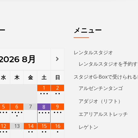
ー
メニュー
レンタルスタジオ
2026
8月
レンタルスタジオを予約す
スタジオG-Boxで受けられ
水
木
金
土
日
1
2
アルゼンチンタンゴ
•
•
•
•
•
アダジオ（リフト）
5
6
7
9
8
•
•
•
•
•
•
•
•
•
•
•
•
•
•
エアリアルストレッチ
•
12
13
14
15
16
レゲトン
•
•
•
•
•
•
•
•