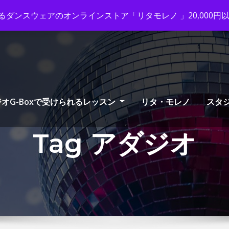
ox-tango.com
+03-6231-0170
ダンスウェアのオンラインストア「リタモレノ 」20,000
オG-Boxで受けられるレッスン
リタ・モレノ
スタ
Tag アダジオ