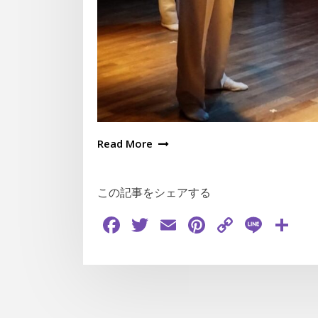
Read More
この記事をシェアする
Facebook
Twitter
Email
Pinterest
Copy
Line
共
Link
有