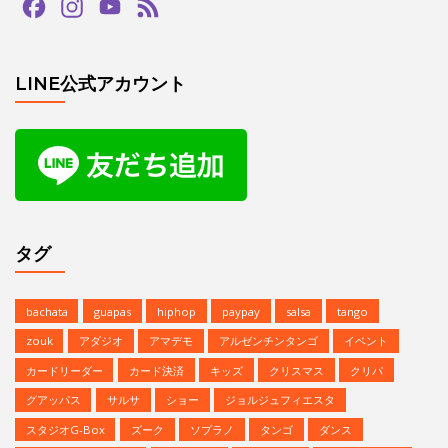
Facebook
Instagram
YouTube
Feed
Channel
LINE公式アカウント
タグ
bachata
guapas
hiphop
paypay
salsa
tango
zouk
アダジオ
アマデモ
アルゼンチンタンゴ
イベント
カードリーダー
カード決済
キッズ
クリスマス
クリパ
グアッパス
サルサ
ショー
ジョルジュフィエスタ
スタジオG-Box
ズーク
ソプラノ
タンゴ
ダンス