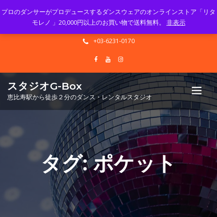
プロのダンサーがプロデュースするダンスウェアのオンラインストア「リタ
Mon - Sun 10.00 - 23.00
モレノ 」20,000円以上のお買い物で送料無料。
非表示
info@gbox-tango.com
+03-6231-0170
スタジオG-Box
恵比寿駅から徒歩２分のダンス・レンタルスタジオ
タグ:
ポケット