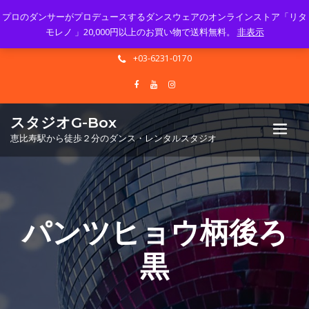
プロのダンサーがプロデュースするダンスウェアのオンラインストア「リタ
Mon - Sun 10.00 - 23.00
モレノ 」20,000円以上のお買い物で送料無料。
非表示
info@gbox-tango.com
+03-6231-0170
スタジオG-Box
恵比寿駅から徒歩２分のダンス・レンタルスタジオ
パンツヒョウ柄後ろ
黒