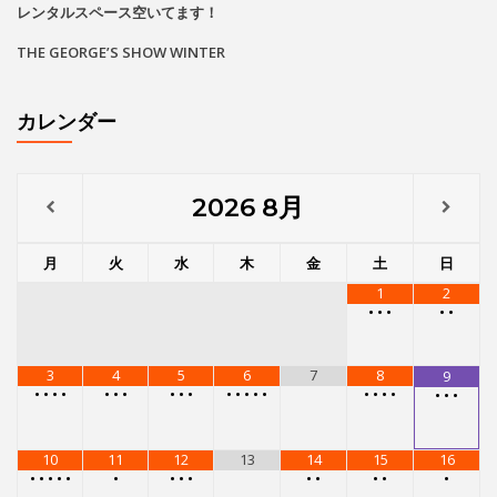
レンタルスペース空いてます！
THE GEORGE’S SHOW WINTER
カレンダー
2026
8月
月
火
水
木
金
土
日
1
2
•
•
•
•
•
3
4
5
6
7
8
9
•
•
•
•
•
•
•
•
•
•
•
•
•
•
•
•
•
•
•
•
•
•
10
11
12
13
14
15
16
•
•
•
•
•
•
•
•
•
•
•
•
•
•