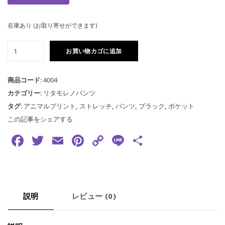
在庫あり (お取り寄せができます)
パ
お買い物カゴに追加
ン
ツ
ヒ
商品コード:
4004
ョ
カテゴリー:
リタモレノパンツ
ウ
タグ:
アニマルプリント
,
ストレッチ
,
パンツ
,
ブラック
,
ポケット
柄
この記事をシェアする
後
Facebook
Twitter
Email
Pinterest
Copy
Line
共
ろ
黒
Link
有
個
説明
レビュー (0)