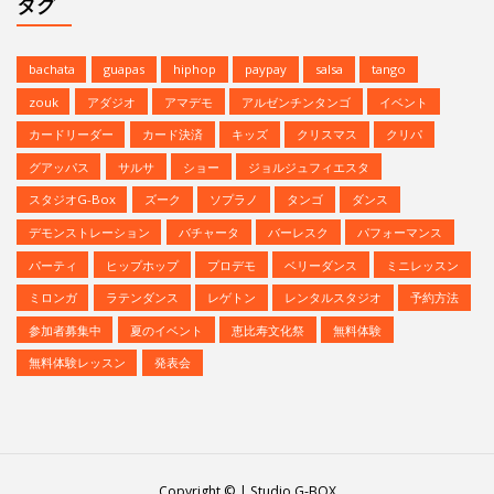
タグ
bachata
guapas
hiphop
paypay
salsa
tango
zouk
アダジオ
アマデモ
アルゼンチンタンゴ
イベント
カードリーダー
カード決済
キッズ
クリスマス
クリパ
グアッパス
サルサ
ショー
ジョルジュフィエスタ
スタジオG-Box
ズーク
ソプラノ
タンゴ
ダンス
デモンストレーション
バチャータ
バーレスク
パフォーマンス
パーティ
ヒップホップ
プロデモ
ベリーダンス
ミニレッスン
ミロンガ
ラテンダンス
レゲトン
レンタルスタジオ
予約方法
参加者募集中
夏のイベント
恵比寿文化祭
無料体験
無料体験レッスン
発表会
Copyright © | Studio G-BOX