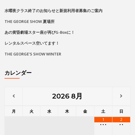
水曜夜クラス終了のお知らせと新規利用者募集のご案内
THE GEORGE SHOW 夏場所
あの黄昏劇場スター座が再びG-Boxに！
レンタルスペース空いてます！
THE GEORGE’S SHOW WINTER
カレンダー
2026
8月
月
火
水
木
金
土
日
1
2
•
•
•
•
•