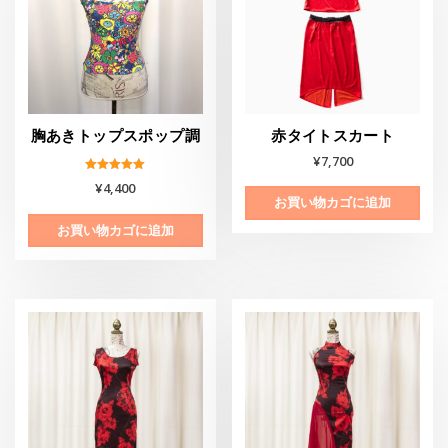
胸あきトップスポップ調
赤タイトスカート
¥
7,700
5段階中
¥
4,400
5.00
お買い物カゴに追加
の評価
お買い物カゴに追加