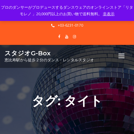
プロのダンサーがプロデュースするダンスウェアのオンラインストア「リタ
Mon - Sun 10.00 - 23.00
モレノ 」20,000円以上のお買い物で送料無料。
非表示
info@gbox-tango.com
+03-6231-0170
スタジオG-Box
恵比寿駅から徒歩２分のダンス・レンタルスタジオ
タグ:
タイト