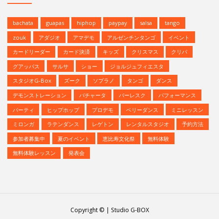
bachata
guapas
hiphop
paypay
salsa
tango
zouk
アダジオ
アマデモ
アルゼンチンタンゴ
イベント
カードリーダー
カード決済
キッズ
クリスマス
クリパ
グアッパス
サルサ
ショー
ジョルジュフィエスタ
スタジオG-Box
ズーク
ソプラノ
タンゴ
ダンス
デモンストレーション
バチャータ
バーレスク
パフォーマンス
パーティ
ヒップホップ
プロデモ
ベリーダンス
ミニレッスン
ミロンガ
ラテンダンス
レゲトン
レンタルスタジオ
予約方法
参加者募集中
夏のイベント
恵比寿文化祭
無料体験
無料体験レッスン
発表会
Copyright © | Studio G-BOX