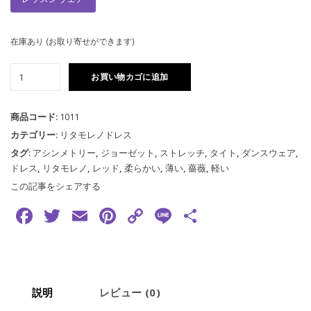
在庫あり (お取り寄せができます)
赤
お買い物カゴに追加
バ
ラ
右
商品コード:
1011
ジ
カテゴリー:
リタモレノドレス
ョ
タグ:
アシンメトリー
,
ジョーゼット
,
ストレッチ
,
タイト
,
ダンスウェア
,
ー
ドレス
,
リタモレノ
,
レッド
,
柔らかい
,
薄い
,
薔薇
,
軽い
ゼ
この記事をシェアする
ッ
Facebook
Twitter
Email
Pinterest
Copy
Line
共
ト
ド
Link
有
レ
ス
個
説明
レビュー (0)