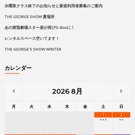
水曜夜クラス終了のお知らせと新規利用者募集のご案内
THE GEORGE SHOW 夏場所
あの黄昏劇場スター座が再びG-Boxに！
レンタルスペース空いてます！
THE GEORGE’S SHOW WINTER
カレンダー
2026
8月
月
火
水
木
金
土
日
1
2
•
•
•
•
•