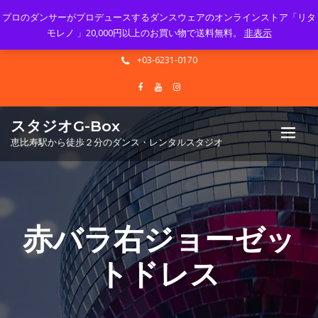
プロのダンサーがプロデュースするダンスウェアのオンラインストア「リタ
Mon - Sun 10.00 - 23.00
モレノ 」20,000円以上のお買い物で送料無料。
非表示
info@gbox-tango.com
+03-6231-0170
スタジオG-Box
恵比寿駅から徒歩２分のダンス・レンタルスタジオ
赤バラ右ジョーゼッ
トドレス