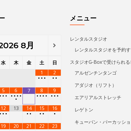
ー
メニュー
レンタルスタジオ
2026
8月
レンタルスタジオを予約す
スタジオG-Boxで受けられ
水
木
金
土
日
1
2
アルゼンチンタンゴ
•
•
•
•
•
アダジオ（リフト）
5
6
8
9
7
•
•
•
•
•
•
•
•
•
•
•
•
•
•
エアリアルストレッチ
•
12
13
14
15
16
レゲトン
•
•
•
•
•
•
•
•
キューバン・パーカッショ
19
20
21
22
23