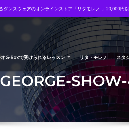
ox-tango.com
+03-6231-0170
ダンスウェアのオンラインストア「リタモレノ 」20,000
オG-Boxで受けられるレッスン
リタ・モレノ
スタ
-GEORGE-SHOW-4