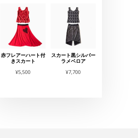
お知らせ
THE GEORG
2025
赤フレアーハート付
スカート黒シルバー
きスカート
ラメベロア
¥
5,500
¥
7,700