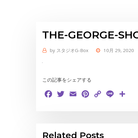
THE-GEORGE-SHO
by
スタジオG-Box
10月 29, 2020
この記事をシェアする
Facebook
Twitter
Email
Pinterest
Copy
Line
共
Link
有
Related Posts