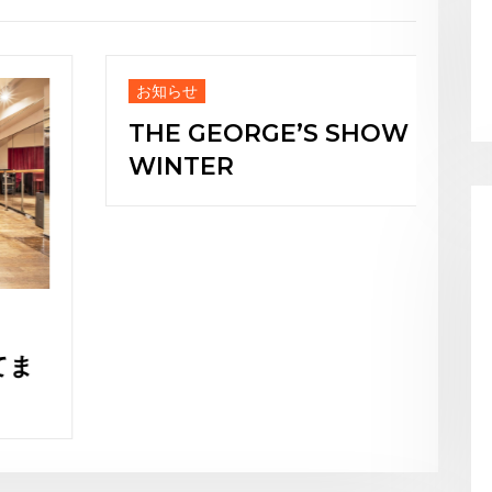
お知らせ
お知ら
THE GEORGE’S SHOW
Japa
WINTER
Burl
ienc