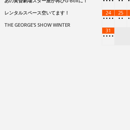
あの黄昏劇場スター座が再びG-Boxに！
•
•
•
•
•
•
レンタルスペース空いてます！
24
25
•
•
•
•
•
•
THE GEORGE’S SHOW WINTER
31
•
•
•
•