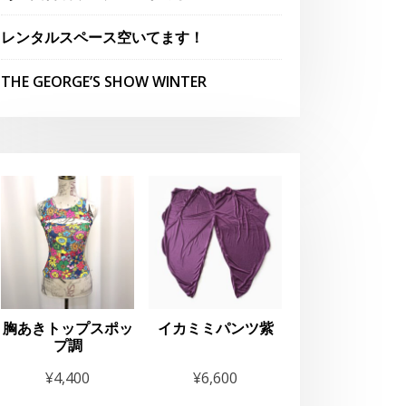
レンタルスペース空いてます！
せ
THE GEORGE’S SHOW WINTER
nese
esque”OIRAN”Exper
e
胸あきトップスポッ
イカミミパンツ紫
プ調
¥
4,400
¥
6,600