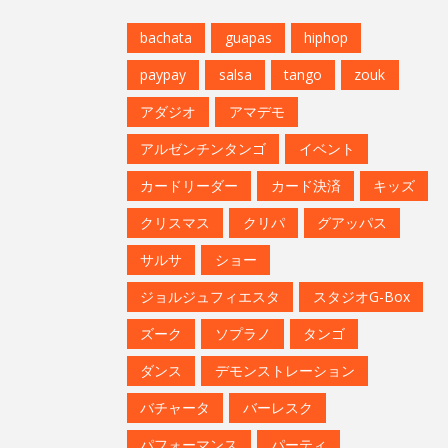
bachata
guapas
hiphop
paypay
salsa
tango
zouk
アダジオ
アマデモ
アルゼンチンタンゴ
イベント
カードリーダー
カード決済
キッズ
クリスマス
クリパ
グアッパス
サルサ
ショー
ジョルジュフィエスタ
スタジオG-Box
ズーク
ソプラノ
タンゴ
ダンス
デモンストレーション
バチャータ
バーレスク
パフォーマンス
パーティ