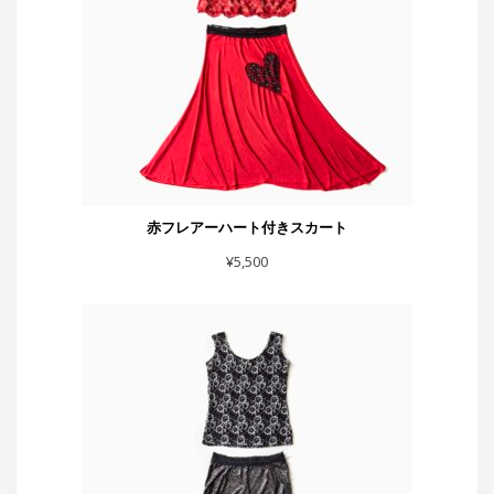
スカート黒シルバーラメベロア
¥
7,700