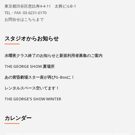
あの黄昏劇場スター座が再びG-Boxに！
レンタルスペース空いてます！
THE GEORGE’S SHOW WINTER
カレンダー
2026
8月
月
火
水
木
金
土
日
1
2
•
•
•
•
•
3
4
5
6
7
8
9
•
•
•
•
•
•
•
•
•
•
•
•
•
•
•
•
•
•
•
•
•
•
10
11
12
13
14
15
16