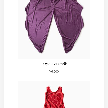
イカミミパンツ紫
¥
6,600
赤フレアーハート付きスカート
¥
5,500