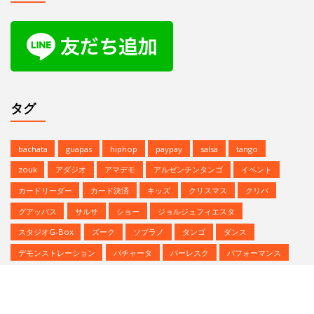
カードリーダー
カード決済
キッズ
クリスマス
クリパ
グアッパス
サルサ
ショー
ジョルジュフィエスタ
スタジオG-Box
ズーク
ソプラノ
タンゴ
ダンス
デモンストレーション
バチャータ
バーレスク
パフォーマンス
パーティ
ヒップホップ
プロデモ
ベリーダンス
ミニレッスン
ミロンガ
ラテンダンス
レゲトン
レンタルスタジオ
予約方法
参加者募集中
夏のイベント
恵比寿文化祭
無料体験
無料体験レッスン
発表会
Copyright © | Studio G-BOX