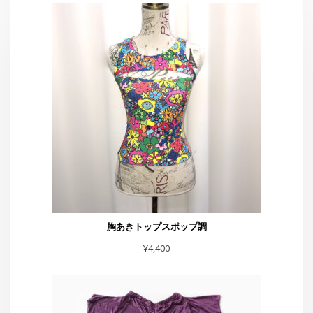
胸あきトップスポップ調
¥
4,400