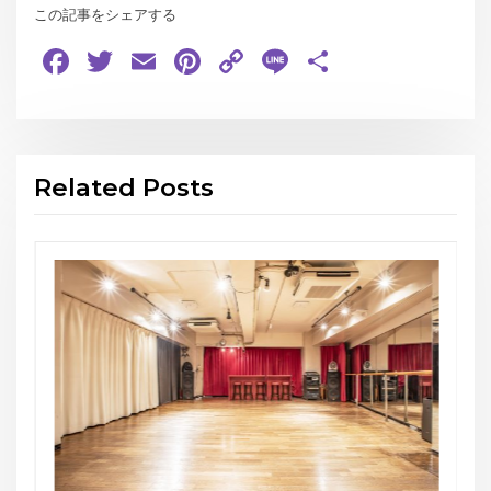
この記事をシェアする
Facebook
Twitter
Email
Pinterest
Copy
Line
共
Link
有
Related Posts
お知らせ
THE GEORGE’S SHOW WIN
スタジオG-Box
Website:
https://gbox-tango.com