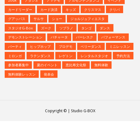
zouk
アダジオ
アマデモ
アルゼンチンタンゴ
イベント
カードリーダー
カード決済
キッズ
クリスマス
クリパ
グアッパス
サルサ
ショー
ジョルジュフィエスタ
スタジオG-Box
ズーク
ソプラノ
タンゴ
ダンス
デモンストレーション
バチャータ
バーレスク
パフォーマンス
パーティ
ヒップホップ
プロデモ
ベリーダンス
ミニレッスン
ミロンガ
ラテンダンス
レゲトン
レンタルスタジオ
予約方法
参加者募集中
夏のイベント
恵比寿文化祭
無料体験
無料体験レッスン
発表会
Copyright © | Studio G-BOX