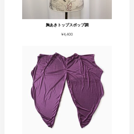
胸あきトップスポップ調
¥
4,400