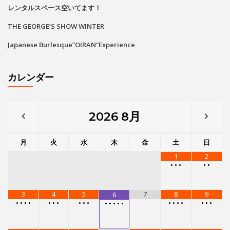
あの黄昏劇場スター座が再びG-Boxに！
レンタルスペース空いてます！
THE GEORGE’S SHOW WINTER
Japanese Burlesque”OIRAN”Experience
カレンダー
2026
8月
月
火
水
木
金
土
日
1
2
•
•
•
•
•
3
4
5
7
8
9
6
•
•
•
•
•
•
•
•
•
•
•
•
•
•
•
•
•
•
•
•
•
•