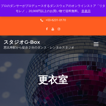
プロのダンサーがプロデュースするダンスウェアのオンラインストア「リタ
Mon - Sun 10.00 - 23.00
モレノ 」20,000円以上のお買い物で送料無料。
非表示
info@gbox-tango.com
+03-6231-0170
スタジオG-Box
恵比寿駅から徒歩２分のダンス・レンタルスタジオ
更衣室