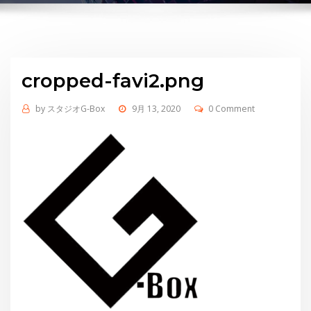
cropped-favi2.png
by
スタジオG-Box
9月 13, 2020
0 Comment