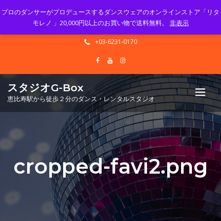
プロのダンサーがプロデュースするダンスウェアのオンラインストア「リタ
Mon - Sun 10.00 - 23.00
モレノ 」20,000円以上のお買い物で送料無料。
非表示
info@gbox-tango.com
+03-6231-0170
スタジオG-Box
恵比寿駅から徒歩２分のダンス・レンタルスタジオ
cropped-favi2.png