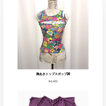
胸あきトップスポップ調
¥
4,400