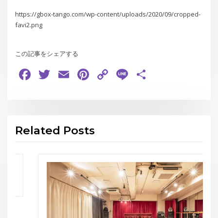
https://gbox-tango.com/wp-content/uploads/2020/09/cropped-
favi2.png
この記事をシェアする
Facebook
Twitter
Email
Pinterest
Copy
Line
共
Link
有
Related Posts