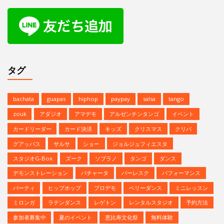
タグ
bachata
guapas
hiphop
paypay
salsa
tango
zouk
アダジオ
アマデモ
アルゼンチンタンゴ
イベント
カードリーダー
カード決済
キッズ
クリスマス
クリパ
グアッパス
サルサ
ショー
ジョルジュフィエスタ
スタジオG-Box
ズーク
ソプラノ
タンゴ
ダンス
デモンストレーション
バチャータ
バーレスク
パフォーマンス
パーティ
ヒップホップ
プロデモ
ベリーダンス
ミニレッスン
ミロンガ
ラテンダンス
レゲトン
レンタルスタジオ
予約方法
参加者募集中
夏のイベント
恵比寿文化祭
無料体験