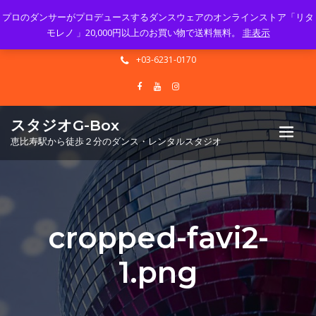
プロのダンサーがプロデュースするダンスウェアのオンラインストア「リタ
Mon - Sun 10.00 - 23.00
モレノ 」20,000円以上のお買い物で送料無料。
非表示
info@gbox-tango.com
+03-6231-0170
スタジオG-Box
恵比寿駅から徒歩２分のダンス・レンタルスタジオ
cropped-favi2-
1.png