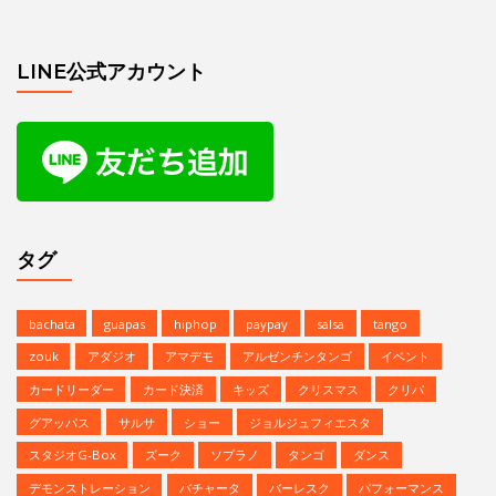
タグ
bachata
guapas
hiphop
paypay
salsa
tango
zouk
アダジオ
アマデモ
アルゼンチンタンゴ
イベント
カードリーダー
カード決済
キッズ
クリスマス
クリパ
グアッパス
サルサ
ショー
ジョルジュフィエスタ
スタジオG-Box
ズーク
ソプラノ
タンゴ
ダンス
デモンストレーション
バチャータ
バーレスク
パフォーマンス
パーティ
ヒップホップ
プロデモ
ベリーダンス
ミニレッスン
ミロンガ
ラテンダンス
レゲトン
レンタルスタジオ
予約方法
参加者募集中
夏のイベント
恵比寿文化祭
無料体験
無料体験レッスン
発表会