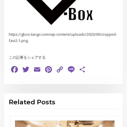
https://gbox-tango.com/wp-content/uploads/2020/09/cropped-
favi2-1.png
この記事をシェアする
Facebook
Twitter
Email
Pinterest
Copy
Line
共
Link
有
Related Posts
お知らせ