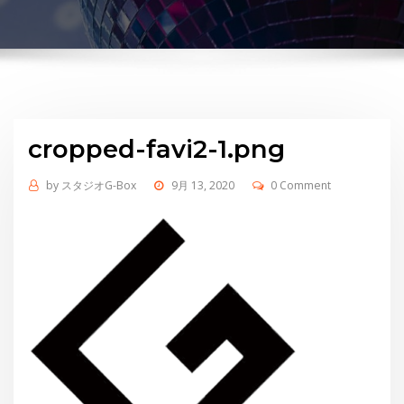
cropped-favi2-1.png
by
スタジオG-Box
9月 13, 2020
0 Comment