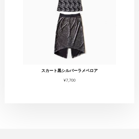
スカート黒シルバーラメベロア
¥
7,700
スタジオG-Box
東京都渋谷区恵比寿4-4-11 太興ビルB-1
TEL・FAX :03-6231-0170
お問合せは
こちら
まで