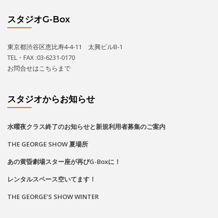
水曜夜クラス終了のお知らせと新規利用者募集のご案内
THE GEORGE SHOW 夏場所
あの黄昏劇場スター座が再びG-Boxに！
レンタルスペース空いてます！
THE GEORGE’S SHOW WINTER
カレンダー
2026
8月
月
火
水
木
金
土
日
1
2
•
•
•
•
•
3
4
5
6
7
8
9