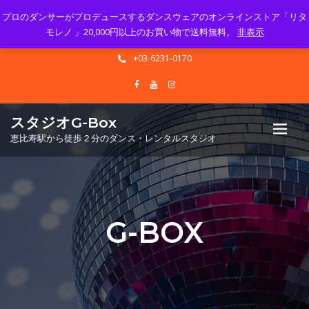
プロのダンサーがプロデュースするダンスウェアのオンラインストア「リタ
Mon - Sun 10.00 - 23.00
モレノ 」20,000円以上のお買い物で送料無料。
非表示
info@gbox-tango.com
+03-6231-0170
スタジオG-Box
恵比寿駅から徒歩２分のダンス・レンタルスタジオ
G-BOX