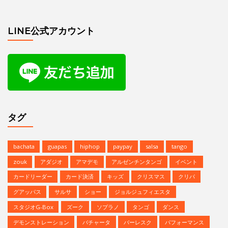
bachata
guapas
hiphop
paypay
salsa
tango
zouk
アダジオ
アマデモ
アルゼンチンタンゴ
イベント
カードリーダー
カード決済
キッズ
クリスマス
クリパ
グアッパス
サルサ
ショー
ジョルジュフィエスタ
スタジオG-Box
ズーク
ソプラノ
タンゴ
ダンス
デモンストレーション
バチャータ
バーレスク
パフォーマンス
パーティ
ヒップホップ
プロデモ
ベリーダンス
ミニレッスン
ミロンガ
ラテンダンス
レゲトン
レンタルスタジオ
予約方法
参加者募集中
夏のイベント
恵比寿文化祭
無料体験
無料体験レッスン
発表会
Copyright © | Studio G-BOX