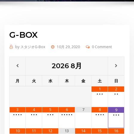
G-BOX
by
スタジオG-Box
10月 29, 2020
0 Comment
2026
8月
月
火
水
木
金
土
日
1
2
•
•
•
•
•
3
4
5
6
7
8
9
•
•
•
•
•
•
•
•
•
•
•
•
•
•
•
•
•
•
•
•
•
•
10
11
12
13
14
15
16