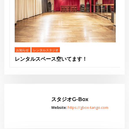
ンタルスタジオ
スペース空いてます！
スタジオG-Box
Website:
https://gbox-tango.com
Go