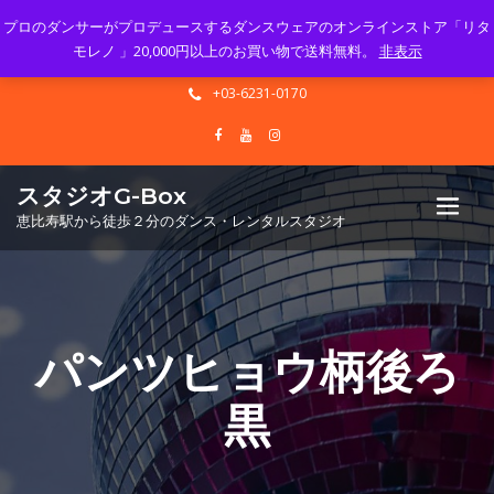
プロのダンサーがプロデュースするダンスウェアのオンラインストア「リタ
Mon - Sun 10.00 - 23.00
モレノ 」20,000円以上のお買い物で送料無料。
非表示
info@gbox-tango.com
+03-6231-0170
スタジオG-Box
恵比寿駅から徒歩２分のダンス・レンタルスタジオ
パンツヒョウ柄後ろ
黒