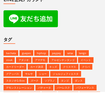
タグ
bachata
guapas
hiphop
paypay
salsa
tango
zouk
アダジオ
アマデモ
アルゼンチンタンゴ
イベント
カードリーダー
カード決済
キッズ
クリスマス
クリパ
グアッパス
サルサ
ショー
ジョルジュフィエスタ
スタジオG-Box
ズーク
ソプラノ
タンゴ
ダンス
デモンストレーション
バチャータ
バーレスク
パフォーマンス
パーティ
ヒップホップ
プロデモ
ベリーダンス
ミニレッスン
ミロンガ
ラテンダンス
レゲトン
レンタルスタジオ
予約方法
参加者募集中
夏のイベント
恵比寿文化祭
無料体験
無料体験レッスン
発表会