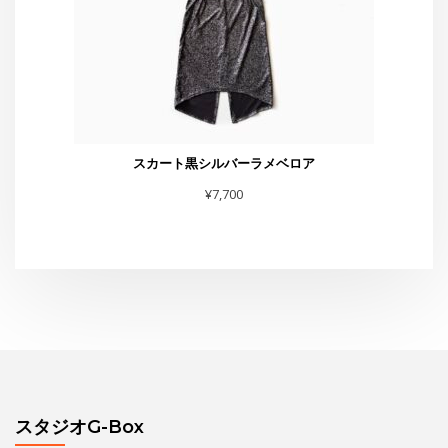
スカート黒シルバーラメベロア
¥
7,700
スタジオG-Box
東京都渋谷区恵比寿4-4-11 太興ビルB-1
TEL・FAX :03-6231-0170
お問合せは
こちら
まで