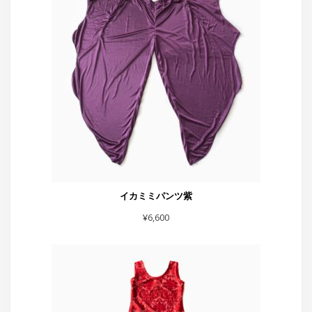
イカミミパンツ紫
¥
6,600
赤フレアーハート付きスカート