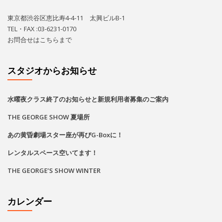
あの黄昏劇場スター座が再びG-Boxに！
レンタルスペース空いてます！
THE GEORGE’S SHOW WINTER
カレンダー
2026
8月
月
火
水
木
金
土
日
1
2
•
•
•
•
•
3
4
5
6
8
9
7
•
•
•
•
•
•
•
•
•
•
•
•
•
•
•
•
•
•
•
•
•
•