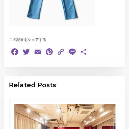
この記事をシェアする
Facebook
Twitter
Email
Pinterest
Copy
Line
共
Link
有
Related Posts
お知らせ
THE GEORGE’S SHOW WI