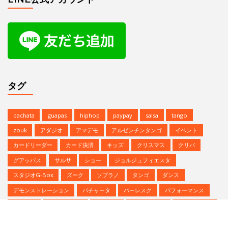
zouk
アダジオ
アマデモ
アルゼンチンタンゴ
イベント
カードリーダー
カード決済
キッズ
クリスマス
クリパ
グアッパス
サルサ
ショー
ジョルジュフィエスタ
スタジオG-Box
ズーク
ソプラノ
タンゴ
ダンス
デモンストレーション
バチャータ
バーレスク
パフォーマンス
パーティ
ヒップホップ
プロデモ
ベリーダンス
ミニレッスン
ミロンガ
ラテンダンス
レゲトン
レンタルスタジオ
予約方法
参加者募集中
夏のイベント
恵比寿文化祭
無料体験
無料体験レッスン
発表会
Copyright © | Studio G-BOX