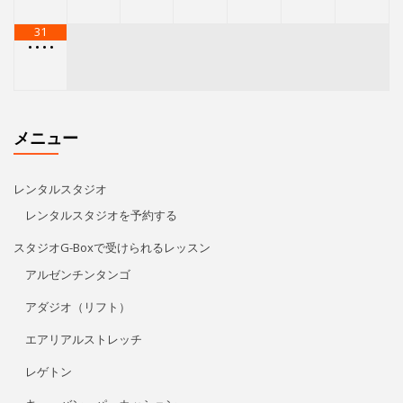
スタジオG-Boxで受けられるレッスン
アルゼンチンタンゴ
アダジオ（リフト）
エアリアルストレッチ
レゲトン
キューバン・パーカッション
Kids Hip Hop
ECCジュニア・シニア
プライベートレッスン
リタ・モレノ
特定商取引法に基づく表記
アクセス/お問い合わせ
プライバシーポリシー