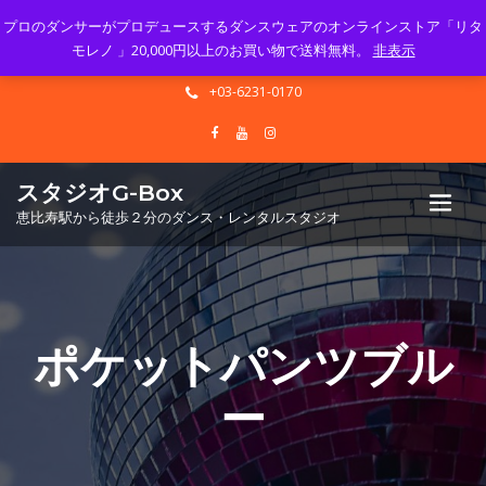
プロのダンサーがプロデュースするダンスウェアのオンラインストア「リタ
Mon - Sun 10.00 - 23.00
モレノ 」20,000円以上のお買い物で送料無料。
非表示
info@gbox-tango.com
+03-6231-0170
スタジオG-Box
恵比寿駅から徒歩２分のダンス・レンタルスタジオ
ポケットパンツブル
ー