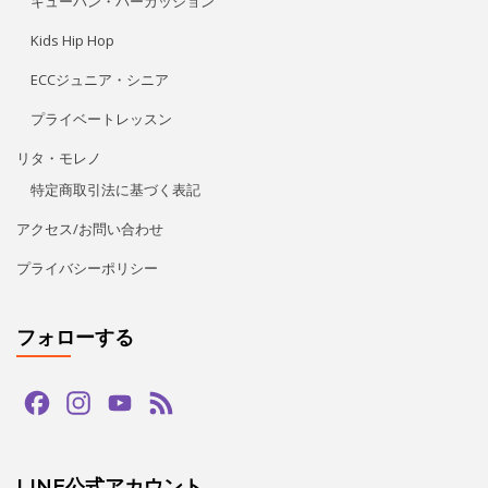
フォローする
Facebook
Instagram
YouTube
Feed
Channel
LINE公式アカウント
タグ
bachata
guapas
hiphop
paypay
salsa
tango