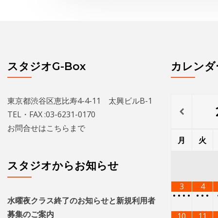
スタジオG-Box
カレンダ
東京都渋谷区恵比寿4-4-11 太興ビルB-1
TEL・FAX :03-6231-0170
お問合せは
こちら
まで
月
火
スタジオからお知らせ
3
4
•
•
•
•
•
•
•
水曜夜クラス終了のお知らせと新規利用者
募集のご案内
10
11
•
•
•
•
•
•
THE GEORGE SHOW 夏場所
17
18