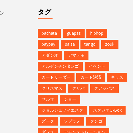
bachata
guapas
hiphop
paypay
salsa
tango
zouk
アダジオ
アマデモ
アルゼンチンタンゴ
イベント
カードリーダー
カード決済
キッズ
クリスマス
クリパ
グアッパス
サルサ
ショー
ジョルジュフィエスタ
スタジオG-Box
ズーク
ソプラノ
タンゴ
ダンス
デモンストレーション
バチャータ
バーレスク
パフォーマンス
パーティ