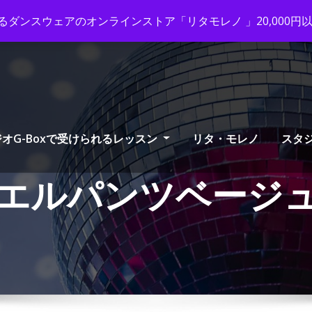
ox-tango.com
+03-6231-0170
ダンスウェアのオンラインストア「リタモレノ 」20,000
オG-Boxで受けられるレッスン
リタ・モレノ
スタ
エルパンツベージ