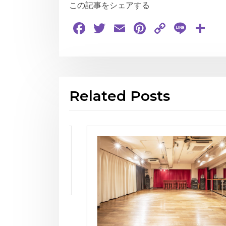
この記事をシェアする
Facebook
Twitter
Email
Pinterest
Copy
Line
共
Link
有
Related Posts
お知ら
THE
WIN