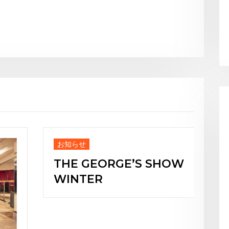
せ
お知らせ
 GEORGE’S SHOW
Japanese
TER
Burlesque”
ience