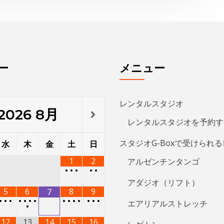
ー
メニュー
レンタルスタジオ
2026
8月
レンタルスタジオを予約す
スタジオG-Boxで受けられ
水
木
金
土
日
1
2
アルゼンチンタンゴ
•
•
•
•
•
アダジオ（リフト）
5
6
8
9
7
•
•
•
•
•
•
•
•
•
•
•
•
•
•
エアリアルストレッチ
•
12
13
14
15
16
レゲトン
•
•
•
•
•
•
•
•
キューバン・パーカッショ
19
20
21
22
23