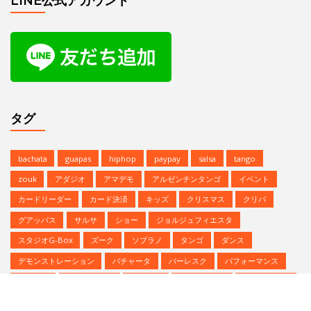
zouk
アダジオ
アマデモ
アルゼンチンタンゴ
イベント
カードリーダー
カード決済
キッズ
クリスマス
クリパ
グアッパス
サルサ
ショー
ジョルジュフィエスタ
スタジオG-Box
ズーク
ソプラノ
タンゴ
ダンス
デモンストレーション
バチャータ
バーレスク
パフォーマンス
パーティ
ヒップホップ
プロデモ
ベリーダンス
ミニレッスン
ミロンガ
ラテンダンス
レゲトン
レンタルスタジオ
予約方法
参加者募集中
夏のイベント
恵比寿文化祭
無料体験
無料体験レッスン
発表会
Copyright © | Studio G-BOX