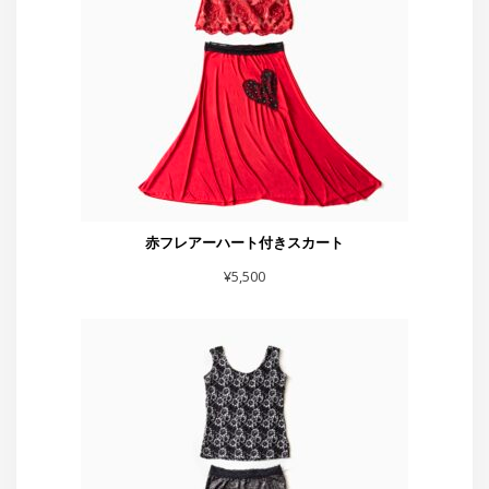
¥
5,500
スカート黒シルバーラメベロア
¥
7,700