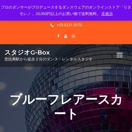
プロのダンサーがプロデュースするダンスウェアのオンラインストア「リタ
Mon - Sun 10.00 - 23.00
モレノ 」20,000円以上のお買い物で送料無料。
非表示
info@gbox-tango.com
+03-6231-0170
スタジオG-Box
恵比寿駅から徒歩２分のダンス・レンタルスタジオ
ブルーフレアースカ
ート