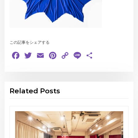
この記事をシェアする
Facebook
Twitter
Email
Pinterest
Copy
Line
共
Link
有
Related Posts
お知らせ
THE GEORGE’S SHOW WINTE