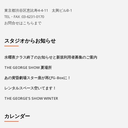
あの黄昏劇場スター座が再びG-Boxに！
レンタルスペース空いてます！
THE GEORGE’S SHOW WINTER
カレンダー
2026
8月
月
火
水
木
金
土
日
1
2
•
•
•
•
•
3
4
5
6
7
8
9
•
•
•
•
•
•
•
•
•
•
•
•
•
•
•
•
•
•
•
•
•
•