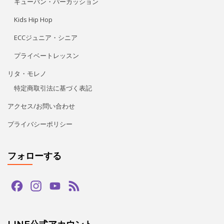
フォローする
Facebook
Instagram
YouTube
Feed
Channel
LINE公式アカウント
タグ
bachata
guapas
hiphop
paypay
salsa
tango