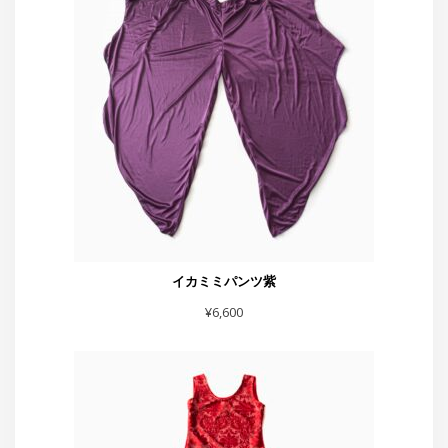
イカミミパンツ紫
¥
6,600
赤フレアーハート付きスカート