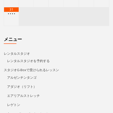
スタジオG-Boxで受けられるレッスン
アルゼンチンタンゴ
アダジオ（リフト）
エアリアルストレッチ
レゲトン
キューバン・パーカッション
Kids Hip Hop
ECCジュニア・シニア
プライベートレッスン
リタ・モレノ
特定商取引法に基づく表記
アクセス/お問い合わせ
プライバシーポリシー