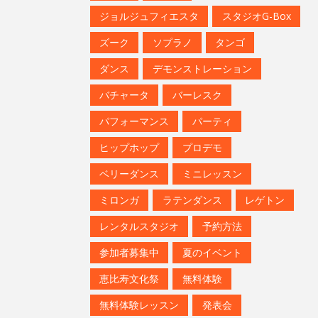
ジョルジュフィエスタ
スタジオG-Box
ズーク
ソプラノ
タンゴ
ダンス
デモンストレーション
バチャータ
バーレスク
パフォーマンス
パーティ
ヒップホップ
プロデモ
ベリーダンス
ミニレッスン
ミロンガ
ラテンダンス
レゲトン
レンタルスタジオ
予約方法
参加者募集中
夏のイベント
恵比寿文化祭
無料体験
無料体験レッスン
発表会