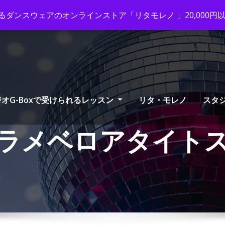
ox-tango.com
+03-6231-0170
ダンスウェアのオンラインストア「リタモレノ 」20,000
オG-Boxで受けられるレッスン
リタ・モレノ
スタ
ラメベロアタイト