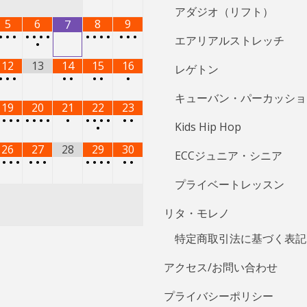
アダジオ（リフト）
5
6
8
9
7
•
•
•
•
•
•
•
•
•
•
•
•
•
•
エアリアルストレッチ
•
12
13
14
15
16
レゲトン
•
•
•
•
•
•
•
•
キューバン・パーカッショ
19
20
21
22
23
•
•
•
•
•
•
•
•
•
•
•
•
•
•
•
Kids Hip Hop
•
26
27
28
29
30
ECCジュニア・シニア
•
•
•
•
•
•
•
•
•
•
•
•
•
プライベートレッスン
リタ・モレノ
特定商取引法に基づく表記
アクセス/お問い合わせ
プライバシーポリシー