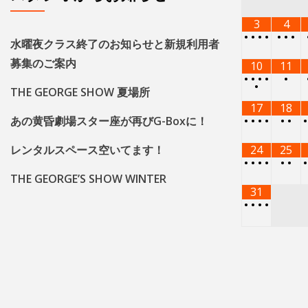
3
4
•
•
•
•
•
•
•
水曜夜クラス終了のお知らせと新規利用者
募集のご案内
10
11
•
•
•
•
•
•
THE GEORGE SHOW 夏場所
17
18
あの黄昏劇場スター座が再びG-Boxに！
•
•
•
•
•
•
レンタルスペース空いてます！
24
25
•
•
•
•
•
•
THE GEORGE’S SHOW WINTER
31
•
•
•
•