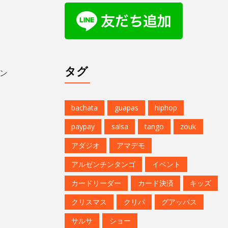
タグ
ン
bachata
guapas
hiphop
paypay
salsa
tango
zouk
アダジオ
アマデモ
アルゼンチンタンゴ
イベント
カードリーダー
カード決済
キッズ
クリスマス
クリパ
グアッパス
サルサ
ショー