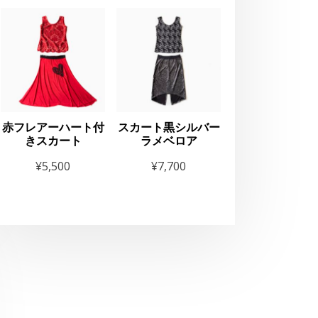
rlesque”OIRAN”Exper
nce
赤フレアーハート付
スカート黒シルバー
きスカート
ラメベロア
¥
5,500
¥
7,700
お知らせ
THE GEOR
2025