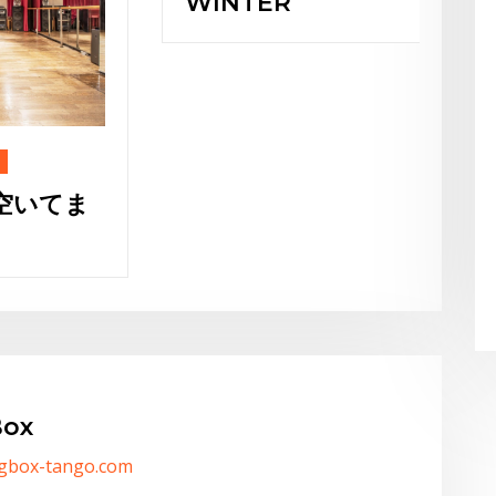
WINTER
Bu
ie
ox
/gbox-tango.com