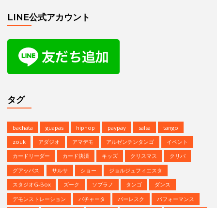
bachata
guapas
hiphop
paypay
salsa
tango
zouk
アダジオ
アマデモ
アルゼンチンタンゴ
イベント
カードリーダー
カード決済
キッズ
クリスマス
クリパ
グアッパス
サルサ
ショー
ジョルジュフィエスタ
スタジオG-Box
ズーク
ソプラノ
タンゴ
ダンス
デモンストレーション
バチャータ
バーレスク
パフォーマンス
パーティ
ヒップホップ
プロデモ
ベリーダンス
ミニレッスン
ミロンガ
ラテンダンス
レゲトン
レンタルスタジオ
予約方法
参加者募集中
夏のイベント
恵比寿文化祭
無料体験
無料体験レッスン
発表会
Copyright © | Studio G-BOX