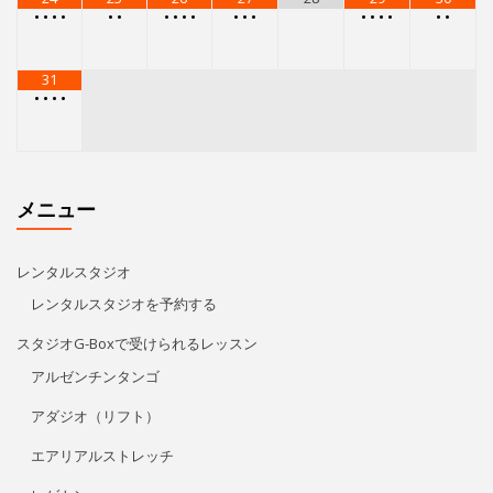
レンタルスタジオを予約する
スタジオG-Boxで受けられるレッスン
アルゼンチンタンゴ
アダジオ（リフト）
エアリアルストレッチ
レゲトン
キューバン・パーカッション
Kids Hip Hop
ECCジュニア・シニア
プライベートレッスン
リタ・モレノ
特定商取引法に基づく表記
アクセス/お問い合わせ