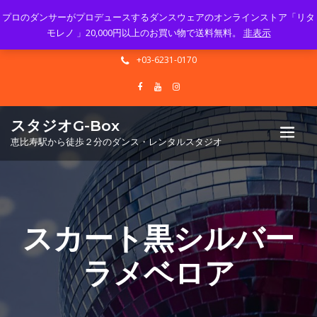
プロのダンサーがプロデュースするダンスウェアのオンラインストア「リタ
Mon - Sun 10.00 - 23.00
モレノ 」20,000円以上のお買い物で送料無料。
非表示
info@gbox-tango.com
+03-6231-0170
スタジオG-Box
恵比寿駅から徒歩２分のダンス・レンタルスタジオ
スカート黒シルバー
ラメベロア