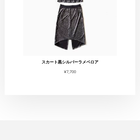
スタジオG-Box
東京都渋谷区恵比寿4-4-11 太興ビルB-1
TEL・FAX :03-6231-0170
お問合せは
こちら
まで
スタジオからお知らせ
水曜夜クラス終了のお知らせと新規利用者募集のご案内