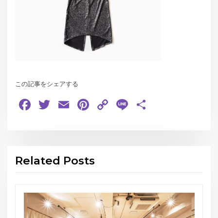
この記事をシェアする
Facebook
Twitter
Email
Pinterest
Copy
Line
共
Link
有
Related Posts
お知らせ
THE GEORGE’S SHOW WINTER