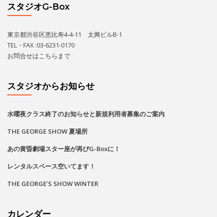
THE GEORGE SHOW 夏場所
あの黄昏劇場スター座が再びG-Boxに！
レンタルスペース空いてます！
THE GEORGE’S SHOW WINTER
カレンダー
2026
8月
月
火
水
木
金
土
日
1
2
•
•
•
•
•
3
4
5
6
7
9
8
•
•
•
•
•
•
•
•
•
•
•
•
•
•
•
•
•
•
•
•
•
•