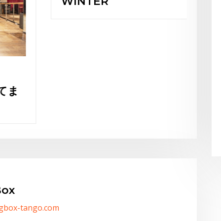
WINTER
Burle
ience
ox
/gbox-tango.com