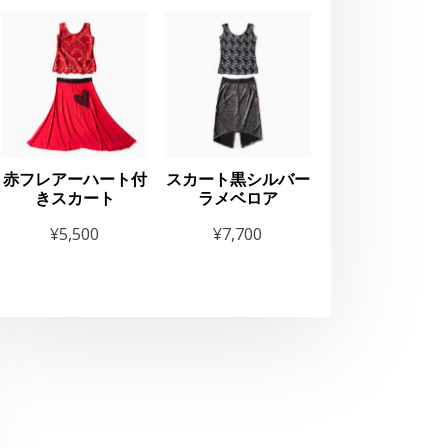
sque”OIRAN”Exper
赤フレアーハート付
スカート黒シルバー
きスカート
ラメベロア
¥
5,500
¥
7,700
お知らせ
THE GEORGE’
2025