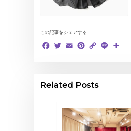
この記事をシェアする
Facebook
Twitter
Email
Pinterest
Copy
Line
共
Link
有
Related Posts
再