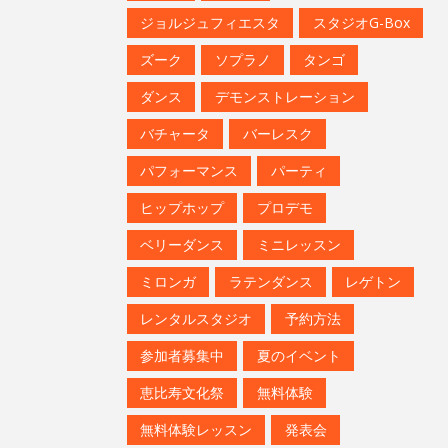
ズーク
ソプラノ
タンゴ
ダンス
デモンストレーション
バチャータ
バーレスク
パフォーマンス
パーティ
ヒップホップ
プロデモ
ベリーダンス
ミニレッスン
ミロンガ
ラテンダンス
レゲトン
レンタルスタジオ
予約方法
参加者募集中
夏のイベント
恵比寿文化祭
無料体験
無料体験レッスン
発表会