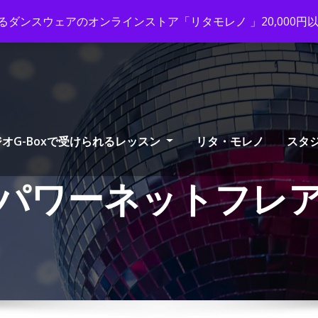
ox-tango.com
+03-6231-0170
ダンスウェアのオンラインストア「リタモレノ 」20,000
オG-Boxで受けられるレッスン
リタ・モレノ
スタ
パワーネットフレ