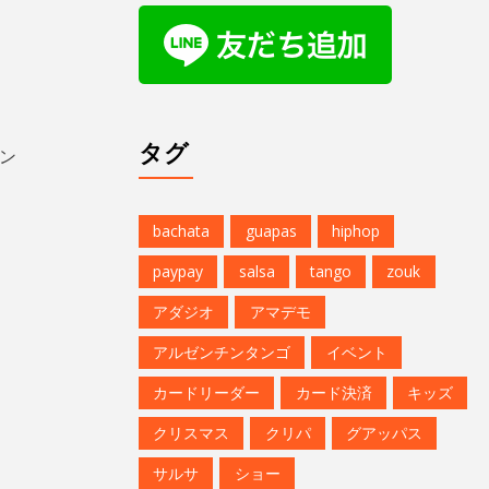
タグ
ン
bachata
guapas
hiphop
paypay
salsa
tango
zouk
アダジオ
アマデモ
アルゼンチンタンゴ
イベント
カードリーダー
カード決済
キッズ
クリスマス
クリパ
グアッパス
サルサ
ショー
ジョルジュフィエスタ
スタジオG-Box