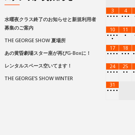
•
•
•
•
•
•
•
水曜夜クラス終了のお知らせと新規利用者
募集のご案内
10
11
•
•
•
•
•
•
THE GEORGE SHOW 夏場所
17
18
あの黄昏劇場スター座が再びG-Boxに！
•
•
•
•
•
•
•
レンタルスペース空いてます！
24
25
•
•
•
•
•
•
THE GEORGE’S SHOW WINTER
31
•
•
•
•