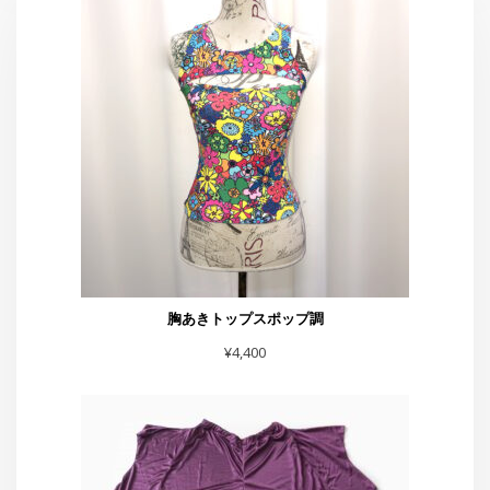
胸あきトップスポップ調
¥
4,400
イカミミパンツ紫