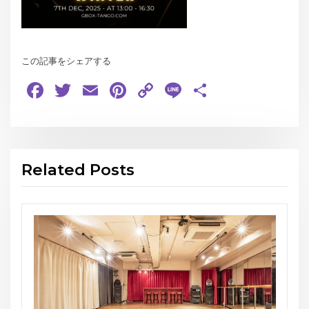
この記事をシェアする
Facebook
Twitter
Email
Pinterest
Copy
Line
共
Link
有
Related Posts
お知らせ
THE GEORGE’S SHOW WINT