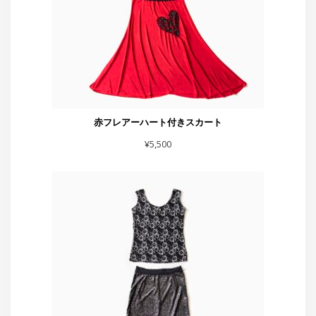
スカート黒シルバーラメベロア
¥
7,700