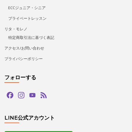
フォローする
Facebook
Instagram
YouTube
Feed
Channel
LINE公式アカウント
タグ
bachata
guapas
hiphop
paypay
salsa
tango
zouk
アダジオ
アマデモ
アルゼンチンタンゴ
イベント
カードリーダー
カード決済
キッズ
クリスマス
クリパ