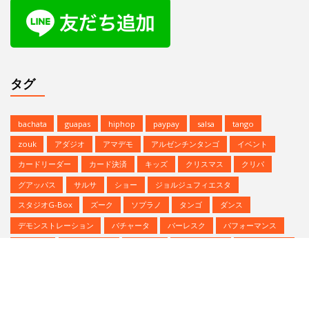
グアッパス
サルサ
ショー
ジョルジュフィエスタ
スタジオG-Box
ズーク
ソプラノ
タンゴ
ダンス
デモンストレーション
バチャータ
バーレスク
パフォーマンス
パーティ
ヒップホップ
プロデモ
ベリーダンス
ミニレッスン
ミロンガ
ラテンダンス
レゲトン
レンタルスタジオ
予約方法
参加者募集中
夏のイベント
恵比寿文化祭
無料体験
無料体験レッスン
発表会
Copyright © | Studio G-BOX