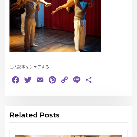
この記事をシェアする
Facebook
Twitter
Email
Pinterest
Copy
Line
共
Link
有
Related Posts