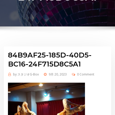
84B9AF25-185D-40D5-
BC16-24F715D8C5A1
by
スタジオG-Box
9月 20, 2023
0 Comment