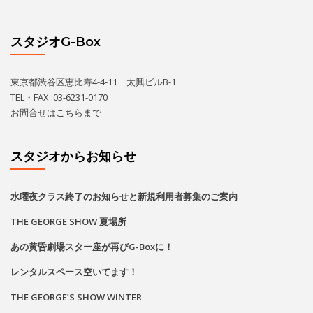
水曜夜クラス終了のお知らせと新規利用者募集のご案内
THE GEORGE SHOW 夏場所
あの黄昏劇場スター座が再びG-Boxに！
レンタルスペース空いてます！
THE GEORGE’S SHOW WINTER
カレンダー
2026
8月
月
火
水
木
金
土
日
1
2
•
•
•
•
•