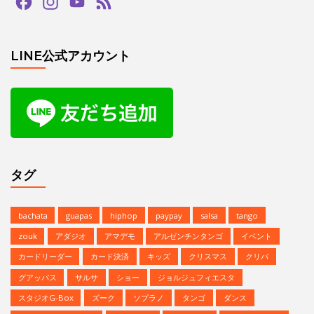
bachata
guapas
hiphop
paypay
salsa
tango
zouk
アダジオ
アマデモ
アルゼンチンタンゴ
イベント
カードリーダー
カード決済
キッズ
クリスマス
クリパ
グアッパス
サルサ
ショー
ジョルジュフィエスタ
スタジオG-Box
ズーク
ソプラノ
タンゴ
ダンス
デモンストレーション
バチャータ
バーレスク
パフォーマンス
パーティ
ヒップホップ
プロデモ
ベリーダンス
ミニレッスン
ミロンガ
ラテンダンス
レゲトン
レンタルスタジオ
予約方法
参加者募集中
夏のイベント
恵比寿文化祭
無料体験
無料体験レッスン
発表会
Copyright © | Studio G-BOX