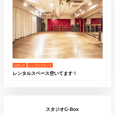
お知らせ
THE GEORGE’S SHOW WINTER
スタジオG-Box
Website:
https://gbox-tango.com
Go