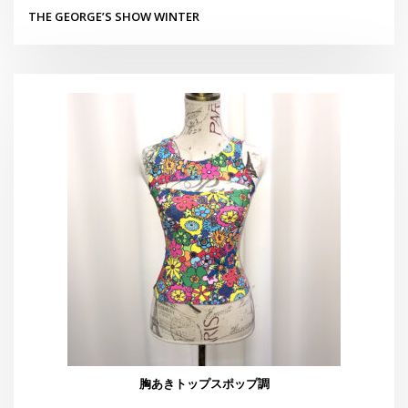
胸あきトップスポップ調
¥
4,400