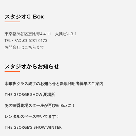
水曜夜クラス終了のお知らせと新規利用者募集のご案内
THE GEORGE SHOW 夏場所
あの黄昏劇場スター座が再びG-Boxに！
レンタルスペース空いてます！
THE GEORGE’S SHOW WINTER
カレンダー
2026
8月
月
火
水
木
金
土
日
1
2
•
•
•
•
•