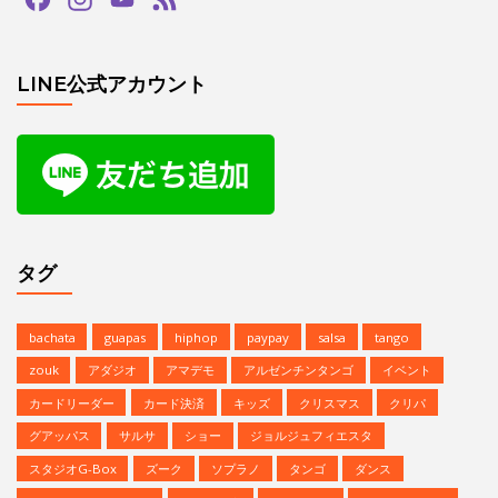
タグ
bachata
guapas
hiphop
paypay
salsa
tango
zouk
アダジオ
アマデモ
アルゼンチンタンゴ
イベント
カードリーダー
カード決済
キッズ
クリスマス
クリパ
グアッパス
サルサ
ショー
ジョルジュフィエスタ
スタジオG-Box
ズーク
ソプラノ
タンゴ
ダンス
デモンストレーション
バチャータ
バーレスク
パフォーマンス
パーティ
ヒップホップ
プロデモ
ベリーダンス
ミニレッスン
ミロンガ
ラテンダンス
レゲトン
レンタルスタジオ
予約方法
参加者募集中
夏のイベント
恵比寿文化祭
無料体験
無料体験レッスン
発表会
Copyright © | Studio G-BOX