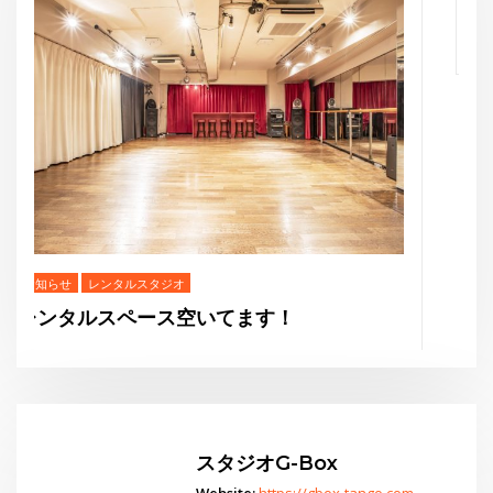
お知らせ
THE GEORGE’S SHOW WINTER
スタジオG-Box
Website:
https://gbox-tango.com
Go