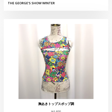
胸あきトップスポップ調
¥
4,400