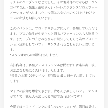
ャチャのペアダンスなどでした。
その他外部の方からは、タン
ゴペア２組（先生と生徒さん）バーレスクダンスソロとフォー
メーションがありました。
今回はスタジオのKIDS HIP HOPク
ラスの出演も期待しています。
このイベントは、プロ・アマチュア問わず、参加していただけ
ます。プロの先生が生徒さんと踊るパフォーマンスも大歓迎で
す。
また、プロの方がみなさんに認知してもらう為のプロモー
ション活動としてパフォーマンスされることも良いと思いま
す。
*スタジオからの報酬はありません。
演技内容は、各種ダンス（ジャンルは問わず）音楽演奏、歌、
お芝居など幅広く受け付けいたします。
*音量の上限100デシベル、時間制約最大15分でお願いしてお
ります。
マイクの設備も用意できます。
皆さんが楽しくパフォーマンス
ができて、観た人も楽しめる内容であればOKです！
会場ではソフトドリンクの提供をいたしますが、酒類は提供い