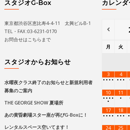
スタジオG-Box
カレンダ
東京都渋谷区恵比寿4-4-11 太興ビルB-1
TEL・FAX :03-6231-0170
お問合せは
こちら
まで
月
火
スタジオからお知らせ
3
4
•
•
•
•
•
•
•
水曜夜クラス終了のお知らせと新規利用者
募集のご案内
10
11
•
•
•
•
•
•
THE GEORGE SHOW 夏場所
17
18
あの黄昏劇場スター座が再びG-Boxに！
•
•
•
•
•
•
•
レンタルスペース空いてます！
24
25