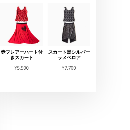
キッズヒップホップクラス
MILONGA
新規生徒募集中！
赤フレアーハート付
スカート黒シルバー
きスカート
ラメベロア
¥
5,500
¥
7,700