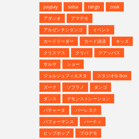
paypay
salsa
tango
zouk
アダジオ
アマデモ
アルゼンチンタンゴ
イベント
カードリーダー
カード決済
キッズ
クリスマス
クリパ
グアッパス
サルサ
ショー
ジョルジュフィエスタ
スタジオG-Box
ズーク
ソプラノ
タンゴ
ダンス
デモンストレーション
バチャータ
バーレスク
パフォーマンス
パーティ
ヒップホップ
プロデモ