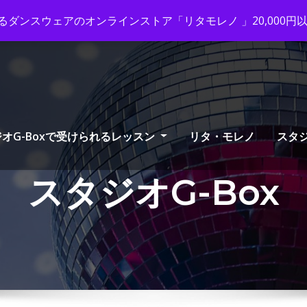
ox-tango.com
+03-6231-0170
ダンスウェアのオンラインストア「リタモレノ 」20,000
オG-Boxで受けられるレッスン
リタ・モレノ
スタ
スタジオG-Box