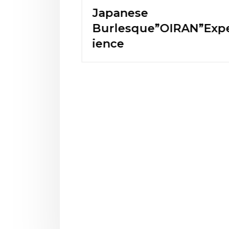
SHOW
Japanese
Burlesque”OIRAN”Exper
ience