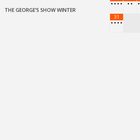
•
•
•
•
•
•
THE GEORGE’S SHOW WINTER
31
•
•
•
•