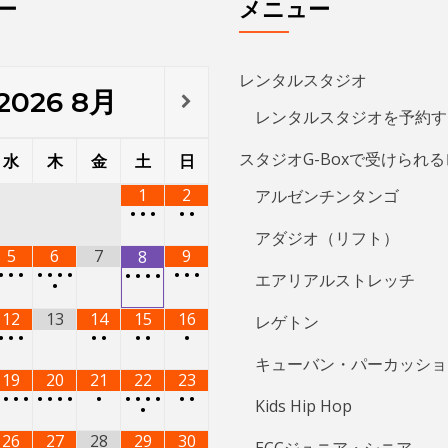
ー
メニュー
レンタルスタジオ
2026
8月
レンタルスタジオを予約す
スタジオG-Boxで受けられ
水
木
金
土
日
1
2
アルゼンチンタンゴ
•
•
•
•
•
アダジオ（リフト）
5
6
7
9
8
•
•
•
•
•
•
•
•
•
•
•
•
•
•
エアリアルストレッチ
•
12
13
14
15
16
レゲトン
•
•
•
•
•
•
•
•
キューバン・パーカッショ
19
20
21
22
23
•
•
•
•
•
•
•
•
•
•
•
•
•
•
•
Kids Hip Hop
•
26
27
28
29
30
ECCジュニア・シニア