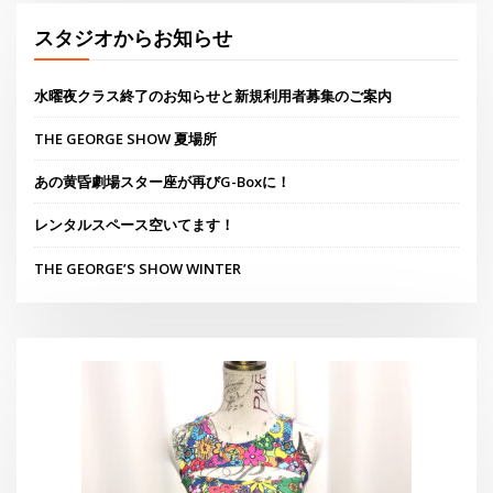
胸あきトップスポップ調
¥
4,400