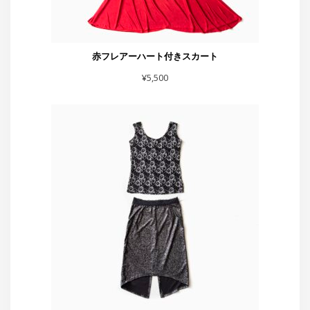
スカート黒シルバーラメベロア
¥
7,700