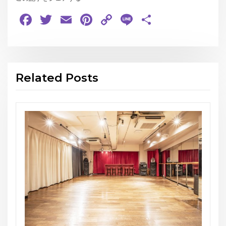
Facebook
Twitter
Email
Pinterest
Copy
Line
共
Link
有
Related Posts
お知らせ
THE GEORGE’S SHOW W
スタジオG-Box
Website:
https://gbox-tango.com