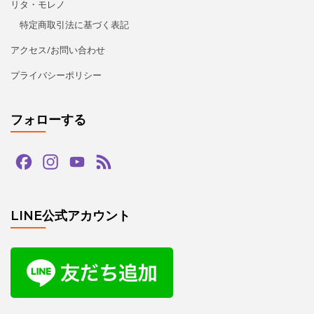
Channel
LINE公式アカウント
タグ
bachata
guapas
hiphop
paypay
salsa
tango
zouk
アダジオ
アマデモ
アルゼンチンタンゴ
イベント
カードリーダー
カード決済
キッズ
クリスマス
クリパ
グアッパス
サルサ
ショー
ジョルジュフィエスタ
スタジオG-Box
ズーク
ソプラノ
タンゴ
ダンス
デモンストレーション
バチャータ
バーレスク
パフォーマンス