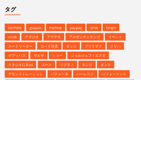
パーティ
ヒップホップ
プロデモ
ベリーダンス
ミニレッスン
ミロンガ
ラテンダンス
レゲトン
レンタルスタジオ
予約方法
参加者募集中
夏のイベント
恵比寿文化祭
無料体験
無料体験レッスン
発表会
Copyright © | Studio G-BOX