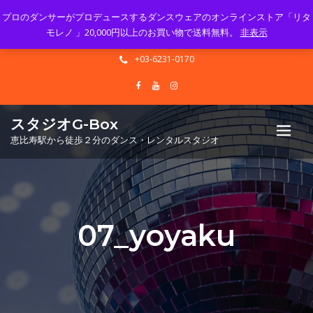
プロのダンサーがプロデュースするダンスウェアのオンラインストア「リタ
Mon - Sun 10.00 - 23.00
モレノ 」20,000円以上のお買い物で送料無料。
非表示
info@gbox-tango.com
+03-6231-0170
スタジオG-Box
恵比寿駅から徒歩２分のダンス・レンタルスタジオ
07_yoyaku