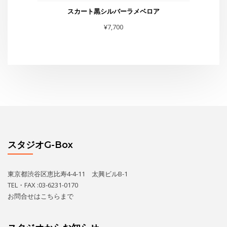
スタジオG-Box
東京都渋谷区恵比寿4-4-11 太興ビルB-1
TEL・FAX :03-6231-0170
お問合せは
こちら
まで
スタジオからお知らせ
水曜夜クラス終了のお知らせと新規利用者募集のご案内
THE GEORGE SHOW 夏場所
あの黄昏劇場スター座が再びG-Boxに！
レンタルスペース空いてます！
THE GEORGE’S SHOW WINTER