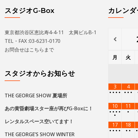
スタジオG-Box
カレンダ
東京都渋谷区恵比寿4-4-11 太興ビルB-1
TEL・FAX :03-6231-0170
お問合せは
こちら
まで
月
火
スタジオからお知らせ
3
4
•
•
•
•
•
•
•
THE GEORGE SHOW 夏場所
10
11
あの黄昏劇場スター座が再びG-Boxに！
•
•
•
•
•
•
レンタルスペース空いてます！
17
18
•
•
•
•
•
•
THE GEORGE’S SHOW WINTER