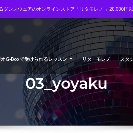
ox-tango.com
+03-6231-0170
ダンスウェアのオンラインストア「リタモレノ 」20,000
オG-Boxで受けられるレッスン
リタ・モレノ
スタ
03_yoyaku