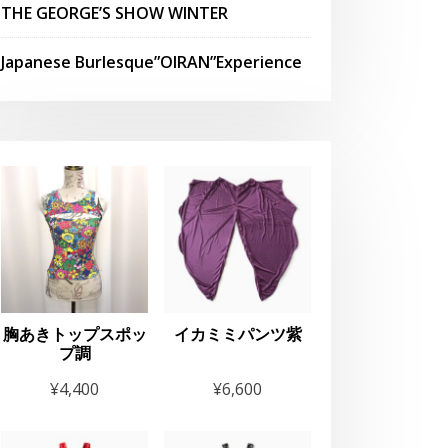
THE GEORGE’S SHOW WINTER
Japanese Burlesque”OIRAN”Experience
お知らせ
キッズヒ
胸あきトップスポッ
イカミミパンツ紫
新規生徒
プ調
¥
4,400
¥
6,600