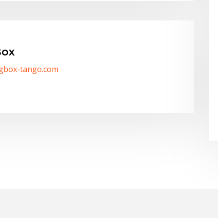
ox
/gbox-tango.com
T
2