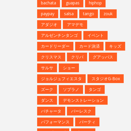
bachata
guapas
hiphop
paypay
salsa
tango
zouk
アダジオ
アマデモ
アルゼンチンタンゴ
イベント
カードリーダー
カード決済
キッズ
クリスマス
クリパ
グアッパス
サルサ
ショー
ジョルジュフィエスタ
スタジオG-Box
ズーク
ソプラノ
タンゴ
ダンス
デモンストレーション
バチャータ
バーレスク
パフォーマンス
パーティ