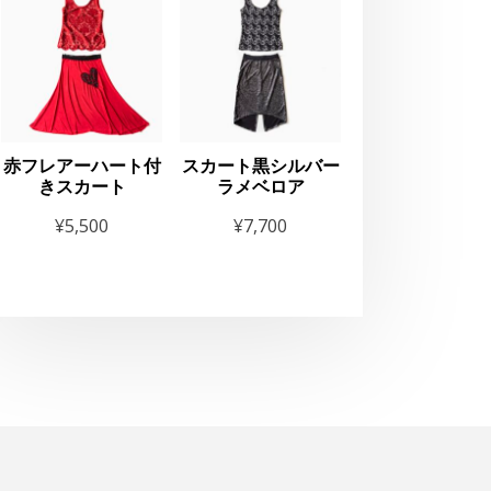
赤フレアーハート付
スカート黒シルバー
きスカート
ラメベロア
¥
5,500
¥
7,700
お知らせ
HE GEORGE’S SHOW
025