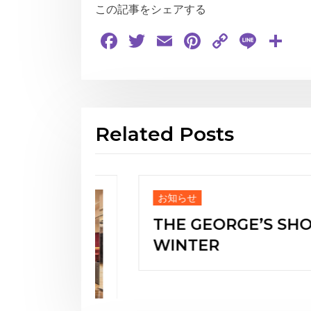
この記事をシェアする
Facebook
Twitter
Email
Pinterest
Copy
Line
共
Link
有
Related Posts
お知らせ
THE GEORGE’S SHOW
WINTER