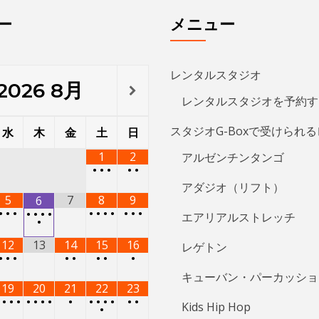
ー
メニュー
レンタルスタジオ
2026
8月
レンタルスタジオを予約す
スタジオG-Boxで受けられ
水
木
金
土
日
1
2
アルゼンチンタンゴ
•
•
•
•
•
アダジオ（リフト）
5
7
8
9
6
•
•
•
•
•
•
•
•
•
•
•
•
•
•
エアリアルストレッチ
•
12
13
14
15
16
レゲトン
•
•
•
•
•
•
•
•
キューバン・パーカッショ
19
20
21
22
23
•
•
•
•
•
•
•
•
•
•
•
•
•
•
•
Kids Hip Hop
•