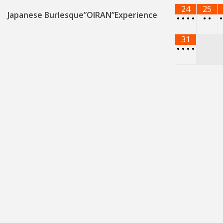
24
25
Japanese Burlesque”OIRAN”Experience
•
•
•
•
•
•
31
•
•
•
•