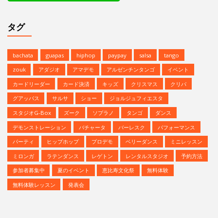
タグ
bachata
guapas
hiphop
paypay
salsa
tango
zouk
アダジオ
アマデモ
アルゼンチンタンゴ
イベント
カードリーダー
カード決済
キッズ
クリスマス
クリパ
グアッパス
サルサ
ショー
ジョルジュフィエスタ
スタジオG-Box
ズーク
ソプラノ
タンゴ
ダンス
デモンストレーション
バチャータ
バーレスク
パフォーマンス
パーティ
ヒップホップ
プロデモ
ベリーダンス
ミニレッスン
ミロンガ
ラテンダンス
レゲトン
レンタルスタジオ
予約方法
参加者募集中
夏のイベント
恵比寿文化祭
無料体験
無料体験レッスン
発表会