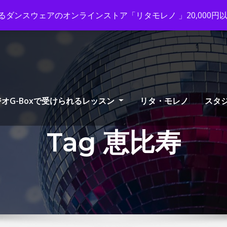
ox-tango.com
+03-6231-0170
ダンスウェアのオンラインストア「リタモレノ 」20,000
オG-Boxで受けられるレッスン
リタ・モレノ
スタ
Tag 恵比寿