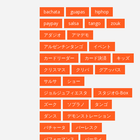
bachata
guapas
hiphop
paypay
salsa
tango
zouk
アダジオ
アマデモ
アルゼンチンタンゴ
イベント
カードリーダー
カード決済
キッズ
クリスマス
クリパ
グアッパス
サルサ
ショー
ジョルジュフィエスタ
スタジオG-Box
ズーク
ソプラノ
タンゴ
ダンス
デモンストレーション
バチャータ
バーレスク
パフォーマンス
パーティ