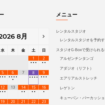
ー
メニュー
レンタルスタジオ
2026
8月
レンタルスタジオを予約す
スタジオG-Boxで受けられ
水
木
金
土
日
1
2
アルゼンチンタンゴ
•
•
•
•
•
アダジオ（リフト）
5
6
7
9
8
•
•
•
•
•
•
•
•
•
•
•
•
•
•
エアリアルストレッチ
•
12
13
14
15
16
レゲトン
•
•
•
•
•
•
•
•
キューバン・パーカッショ
19
20
21
22
23