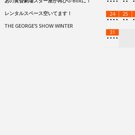
あの黄昏劇場スター座が再びG-Boxに！
•
•
•
•
•
•
レンタルスペース空いてます！
24
25
•
•
•
•
•
•
THE GEORGE’S SHOW WINTER
31
•
•
•
•