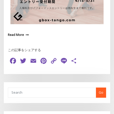
Read More
この記事をシェアする
Facebook
Twitter
Email
Pinterest
Copy
Line
共
Link
有
Go