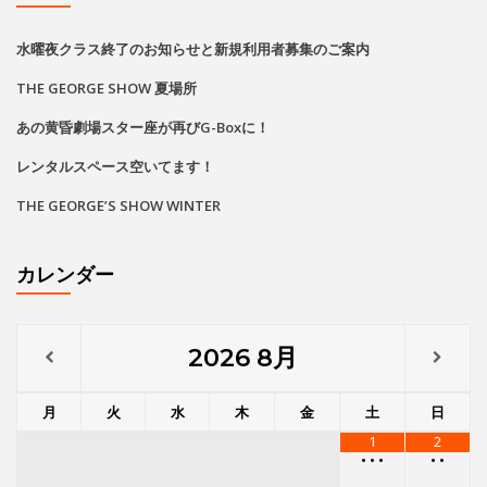
水曜夜クラス終了のお知らせと新規利用者募集のご案内
THE GEORGE SHOW 夏場所
あの黄昏劇場スター座が再びG-Boxに！
レンタルスペース空いてます！
THE GEORGE’S SHOW WINTER
カレンダー
2026
8月
月
火
水
木
金
土
日
1
2
•
•
•
•
•