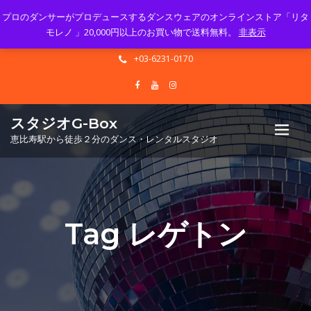
プロのダンサーがプロデュースするダンスウェアのオンラインストア「リタ
Mon - Sun 10.00 - 23.00
モレノ 」20,000円以上のお買い物で送料無料。
非表示
info@gbox-tango.com
+03-6231-0170
スタジオG-Box
恵比寿駅から徒歩２分のダンス・レンタルスタジオ
Tag レゲトン