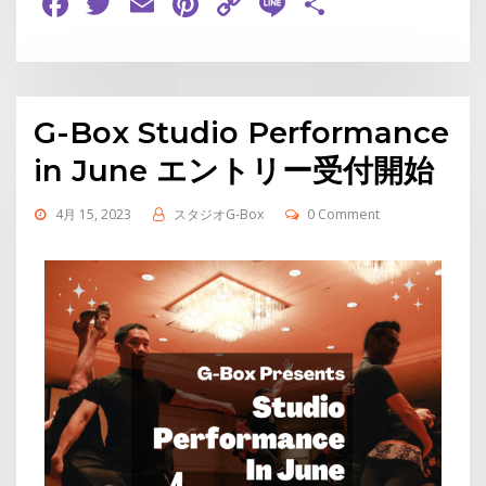
Facebook
Twitter
Email
Pinterest
Copy
Line
共
Link
有
G-Box Studio Performance
in June エントリー受付開始
4月 15, 2023
スタジオG-Box
0 Comment