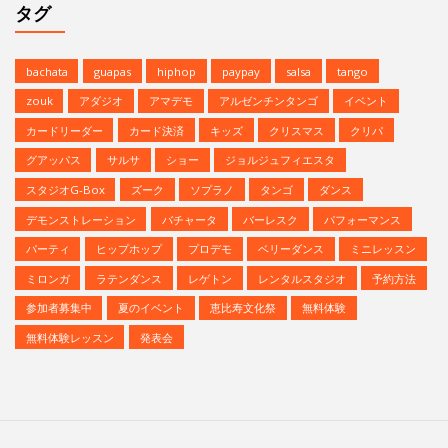
タグ
bachata
guapas
hiphop
paypay
salsa
tango
zouk
アダジオ
アマデモ
アルゼンチンタンゴ
イベント
カードリーダー
カード決済
キッズ
クリスマス
クリパ
グアッパス
サルサ
ショー
ジョルジュフィエスタ
スタジオG-Box
ズーク
ソプラノ
タンゴ
ダンス
デモンストレーション
バチャータ
バーレスク
パフォーマンス
パーティ
ヒップホップ
プロデモ
ベリーダンス
ミニレッスン
ミロンガ
ラテンダンス
レゲトン
レンタルスタジオ
予約方法
参加者募集中
夏のイベント
恵比寿文化祭
無料体験
無料体験レッスン
発表会