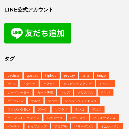
LINE公式アカウント
タグ
bachata
guapas
hiphop
paypay
salsa
tango
zouk
アダジオ
アマデモ
アルゼンチンタンゴ
イベント
カードリーダー
カード決済
キッズ
クリスマス
クリパ
グアッパス
サルサ
ショー
ジョルジュフィエスタ
スタジオG-Box
ズーク
ソプラノ
タンゴ
ダンス
デモンストレーション
バチャータ
バーレスク
パフォーマンス
パーティ
ヒップホップ
プロデモ
ベリーダンス
ミニレッスン