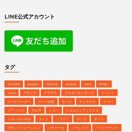
Channel
LINE公式アカウント
タグ
bachata
guapas
hiphop
paypay
salsa
tango
zouk
アダジオ
アマデモ
アルゼンチンタンゴ
イベント
カードリーダー
カード決済
キッズ
クリスマス
クリパ
グアッパス
サルサ
ショー
ジョルジュフィエスタ
スタジオG-Box
ズーク
ソプラノ
タンゴ
ダンス
デモンストレーション
バチャータ
バーレスク
パフォーマンス