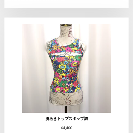
胸あきトップスポップ調
¥
4,400